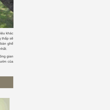
liệu khác
g thấp sẽ
 bàn ghế
nhất.
ông gian
vườn của