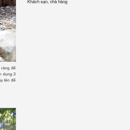
Khách sạn, nhà hàng
õ ràng để
ận dụng 3
ây lên để