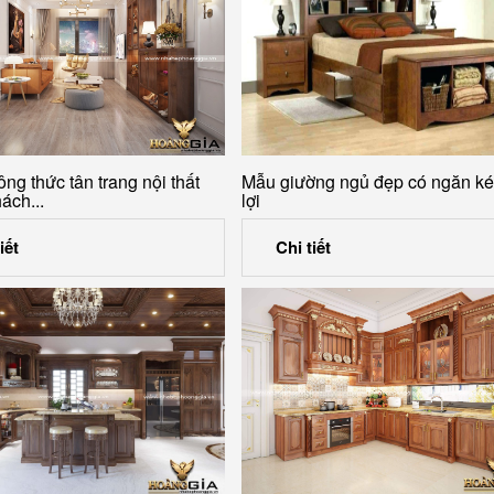
ng thức tân trang nội thất
Mẫu giường ngủ đẹp có ngăn ké
ách...
lợi
iết
Chi tiết