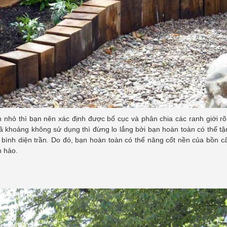
h nhỏ thì bạn nên xác định được bố cục và phân chia các ranh giới r
vầ khoảng không sử dụng thì đừng lo lắng bởi bạn hoàn toàn có thể t
 bình diện trần. Do đó, bạn hoàn toàn có thể nâng cốt nền của bồn c
n hảo.