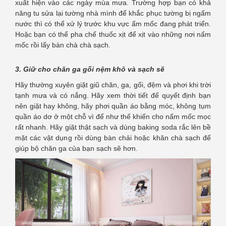
xuất hiện vào các ngày mùa mưa. Trường hợp bạn có khả
năng tu sửa lại tường nhà mình để khắc phục tường bị ngấm
nước thì có thể xử lý trước khu vực ẩm mốc đang phát triển.
Hoặc bạn có thể pha chế thuốc xịt để xịt vào những nơi nấm
mốc rồi lấy bàn chà chà sạch.
3. Giữ cho chăn ga gối nệm khô và sạch sẽ
Hãy thường xuyên giặt giũ chăn, ga, gối, đệm và phơi khi trời
tạnh mưa và có nắng. Hãy xem thời tiết để quyết định bạn
nên giặt hay không, hãy phơi quần áo bằng móc, không tụm
quần áo dơ ở một chỗ vì để như thế khiến cho nấm mốc mọc
rất nhanh. Hãy giặt thật sạch và dùng baking soda rắc lên bề
mặt các vật dụng rồi dùng bàn chải hoặc khăn chà sạch để
giúp bộ chăn ga của bạn sạch sẽ hơn.