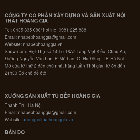
CÔNG TY CỔ PHẦN XÂY DỰNG VÀ SẢN XUẤT NỘI
THẤT HOÀNG GIA
Tel: 0435 335 688/ hotline 0981 225 888
Email: nhabephoanggia@gmail.com
Website: nhabephoanggia.vn
Showroom: Biệt Thự số 14 Lô 16A7 Làng Việt Kiều, Châu Âu,
Đường Nguyễn Văn Lộc, P. Mỗ Lao, Q. Hà Đông, TP. Hà Nội
Mở cửa từ thứ 2 đến chủ nhật hàng tuần Thời gian từ 8h đến
21h30 Có chỗ để ôtô
XƯỞNG SẢN XUẤT TỦ BẾP HOÀNG GIA
Thanh Trì - Hà Nội
Email: nhabephoanggia@gmail.com
Website:
xuongnoithathoanggia.vn
BẢN ĐỒ