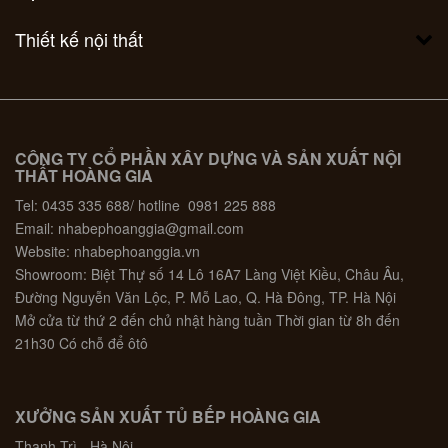
Thiết kế nội thất
CÔNG TY CỔ PHẦN XÂY DỰNG VÀ SẢN XUẤT NỘI
THẤT HOÀNG GIA
Tel: 0435 335 688/ hotline 0981 225 888
Email: nhabephoanggia@gmail.com
Website: nhabephoanggia.vn
Showroom: Biệt Thự số 14 Lô 16A7 Làng Việt Kiều, Châu Âu,
Đường Nguyễn Văn Lộc, P. Mỗ Lao, Q. Hà Đông, TP. Hà Nội
Mở cửa từ thứ 2 đến chủ nhật hàng tuần Thời gian từ 8h đến
21h30 Có chỗ để ôtô
XƯỞNG SẢN XUẤT TỦ BẾP HOÀNG GIA
Thanh Trì - Hà Nội