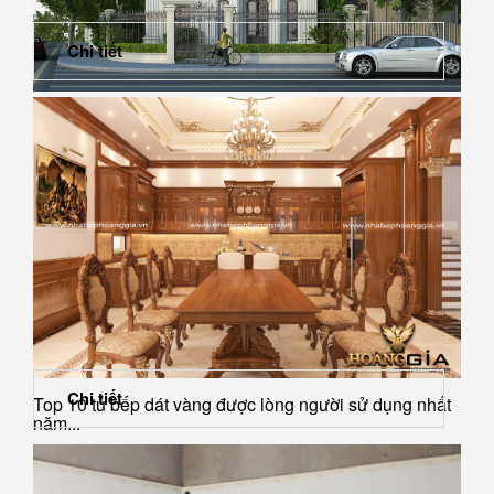
Chi tiết
Những yêu cầu quan trọng nhất khi thiết kế biệt thự và
chung cư cao...
Chi tiết
Top 10 tủ bếp dát vàng được lòng người sử dụng nhất
năm...