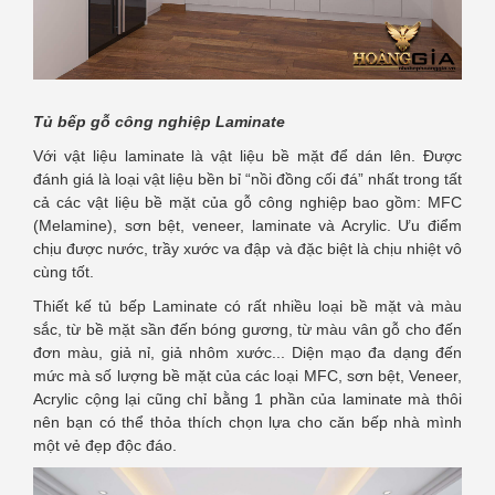
Tủ bếp gỗ công nghiệp Laminate
Với vật liệu laminate là vật liệu bề mặt để dán lên. Được
đánh giá là loại vật liệu bền bỉ “nồi đồng cối đá” nhất trong tất
cả các vật liệu bề mặt của gỗ công nghiệp bao gồm: MFC
(Melamine), sơn bệt, veneer, laminate và Acrylic. Ưu điểm
chịu được nước, trầy xước va đập và đặc biệt là chịu nhiệt vô
cùng tốt.
Thiết kế tủ bếp Laminate có rất nhiều loại bề mặt và màu
sắc, từ bề mặt sần đến bóng gương, từ màu vân gỗ cho đến
đơn màu, giả nỉ, giả nhôm xước... Diện mạo đa dạng đến
mức mà số lượng bề mặt của các loại MFC, sơn bệt, Veneer,
Acrylic cộng lại cũng chỉ bằng 1 phần của laminate mà thôi
nên bạn có thể thỏa thích chọn lựa cho căn bếp nhà mình
một vẻ đẹp độc đáo.