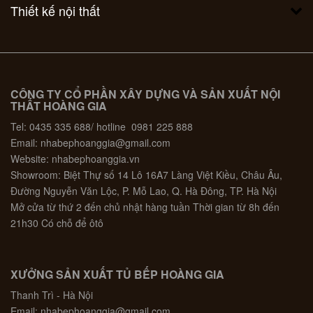
Thiết kế nội thất
CÔNG TY CỔ PHẦN XÂY DỰNG VÀ SẢN XUẤT NỘI
THẤT HOÀNG GIA
Tel: 0435 335 688/ hotline 0981 225 888
Email: nhabephoanggia@gmail.com
Website: nhabephoanggia.vn
Showroom: Biệt Thự số 14 Lô 16A7 Làng Việt Kiều, Châu Âu,
Đường Nguyễn Văn Lộc, P. Mỗ Lao, Q. Hà Đông, TP. Hà Nội
Mở cửa từ thứ 2 đến chủ nhật hàng tuần Thời gian từ 8h đến
21h30 Có chỗ để ôtô
XƯỞNG SẢN XUẤT TỦ BẾP HOÀNG GIA
Thanh Trì - Hà Nội
Email: nhabephoanggia@gmail.com