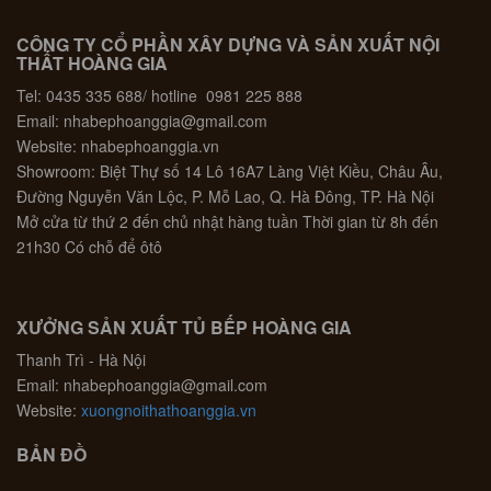
CÔNG TY CỔ PHẦN XÂY DỰNG VÀ SẢN XUẤT NỘI
THẤT HOÀNG GIA
Tel: 0435 335 688/ hotline 0981 225 888
Email: nhabephoanggia@gmail.com
Website: nhabephoanggia.vn
Showroom: Biệt Thự số 14 Lô 16A7 Làng Việt Kiều, Châu Âu,
Đường Nguyễn Văn Lộc, P. Mỗ Lao, Q. Hà Đông, TP. Hà Nội
Mở cửa từ thứ 2 đến chủ nhật hàng tuần Thời gian từ 8h đến
21h30 Có chỗ để ôtô
XƯỞNG SẢN XUẤT TỦ BẾP HOÀNG GIA
Thanh Trì - Hà Nội
Email: nhabephoanggia@gmail.com
Website:
xuongnoithathoanggia.vn
BẢN ĐỒ