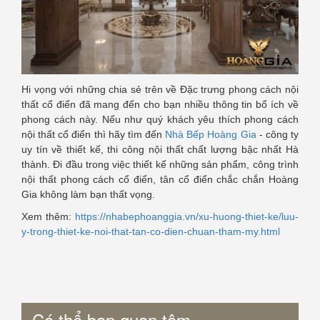
Hi vọng với những chia sẻ trên về Đặc trưng phong cách nội
thất cổ điển đã mang đến cho bạn nhiều thông tin bổ ích về
phong cách này. Nếu như quý khách yêu thích phong cách
nội thất cổ điển thì hãy tìm đến
Nhà Bếp Hoàng Gia
- công ty
uy tín về thiết kế, thi công nội thất chất lượng bậc nhất Hà
thành. Đi đầu trong việc thiết kế những sản phẩm, công trình
nội thất phong cách cổ điển, tân cổ điển chắc chắn Hoàng
Gia không làm bạn thất vọng.
Xem thêm:
https://nhabephoanggia.vn/xu-huong-thiet-ke/luu-
y-trong-thiet-ke-noi-that-tan-co-dien-chuan-tham-my.html
Có thể bạn quan tâm