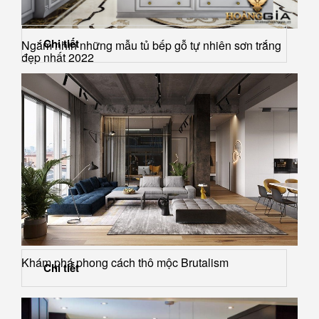
Chi tiết
Ngắm nhìn những mẫu tủ bếp gỗ tự nhiên sơn trắng
đẹp nhất 2022
Khám phá phong cách thô mộc Brutalism
Chi tiết