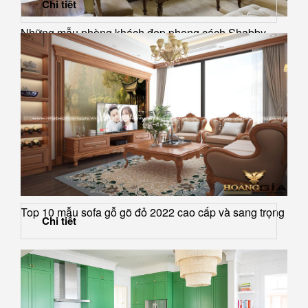
Chi tiết
Những mẫu phòng khách đẹp phong cách Shabby
chic
Top 10 mẫu sofa gỗ gõ đỏ 2022 cao cấp và sang trọng
Chi tiết