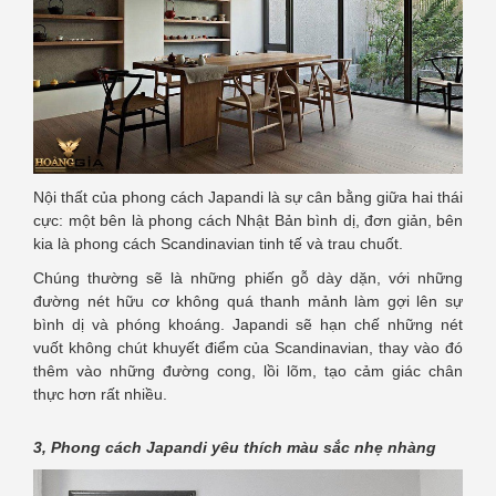
Nội thất của phong cách Japandi là sự cân bằng giữa hai thái
cực: một bên là phong cách Nhật Bản bình dị, đơn giản, bên
kia là phong cách Scandinavian tinh tế và trau chuốt.
Chúng thường sẽ là những phiến gỗ dày dặn, với những
đường nét hữu cơ không quá thanh mảnh làm gợi lên sự
bình dị và phóng khoáng. Japandi sẽ hạn chế những nét
vuốt không chút khuyết điểm của Scandinavian, thay vào đó
thêm vào những đường cong, lồi lõm, tạo cảm giác chân
thực hơn rất nhiều.
3, Phong cách Japandi yêu thích màu sắc nhẹ nhàng