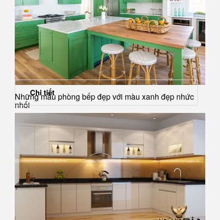
Chi tiết
Những mẫu phòng bếp đẹp với màu xanh đẹp nhức
nhối