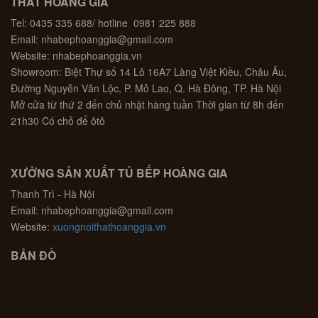
THẤT HOÀNG GIA
Tel: 0435 335 688/ hotline 0981 225 888
Email: nhabephoanggia@gmail.com
Website: nhabephoanggia.vn
Showroom: Biệt Thự số 14 Lô 16A7 Làng Việt Kiều, Châu Âu,
Đường Nguyễn Văn Lộc, P. Mỗ Lao, Q. Hà Đông, TP. Hà Nội
Mở cửa từ thứ 2 đến chủ nhật hàng tuần Thời gian từ 8h đến
21h30 Có chỗ để ôtô
XƯỞNG SẢN XUẤT TỦ BẾP HOÀNG GIA
Thanh Trì - Hà Nội
Email: nhabephoanggia@gmail.com
Website:
xuongnoithathoanggia.vn
BẢN ĐỒ