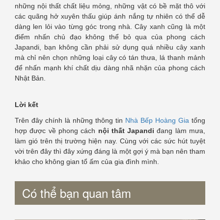
những nội thất chất liệu mỏng, những vật có bề mặt thô với
các quãng hở xuyên thấu giúp ánh nắng tự nhiên có thể dễ
dàng len lỏi vào từng góc trong nhà. Cây xanh cũng là một
điểm nhấn chủ đạo không thể bỏ qua của phong cách
Japandi, bạn không cần phải sử dụng quá nhiều cây xanh
mà chỉ nên chọn những loại cây có tán thưa, lá thanh mảnh
để nhấn mạnh khí chất dịu dàng nhã nhặn của phong cách
Nhật Bản.
Lời kết
Trên đây chính là những thông tin
Nhà Bếp Hoàng Gia
tổng
hợp được về phong cách
nội thất Japandi
đang làm mưa,
làm gió trên thị trường hiện nay. Cùng với các sức hút tuyệt
vời trên đây thì đây xứng đáng là một gợi ý mà bạn nên tham
khảo cho không gian tổ ấm của gia đình mình.
Có thể bạn quan tâm