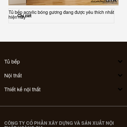
Tủ bếp acrylic bóng gương đang được yêu thích nhất
Chi tiết
hiện nay
Tủ bếp
Nội thất
Thiết kế nội thất
CÔNG TY CỔ PHẦN XÂY DỰNG VÀ SẢN XUẤT NỘI