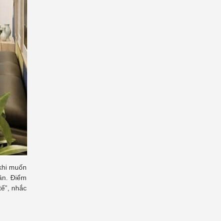
 khi muốn
ăn. Điểm
tế”, nhắc