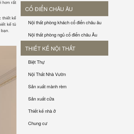
i hơn rất
CỔ ĐIỂN CHÂU ÂU
 thiết kế
Nội thất phòng khách cổ điển châu âu
iết kế tủ
 bạn.
Nội thất phòng ngủ cổ điển châu Âu
THIẾT KẾ NỘI THẤT
Biệt Thự
Nội Thất Nhà Vườn
Sản xuất mành rèm
Sản xuất cửa
Thiết kế nhà ở
Chung cư