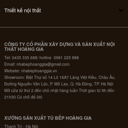
Thiết kế nội thất
CÔNG TY CỔ PHẦN XÂY DỰNG VÀ SẢN XUẤT NỘI
THẤT HOÀNG GIA
Tel: 0435 335 688/ hotline 0981 225 888
Email: nhabephoanggia@gmail.com
Website: nhabephoanggia.vn
Showroom: Biệt Thự số 14 Lô 16A7 Làng Việt Kiều, Châu Âu,
Đường Nguyễn Văn Lộc, P. Mỗ Lao, Q. Hà Đông, TP. Hà Nội
Mở cửa từ thứ 2 đến chủ nhật hàng tuần Thời gian từ 8h đến
21h30 Có chỗ để ôtô
XƯỞNG SẢN XUẤT TỦ BẾP HOÀNG GIA
Thanh Trì - Hà Nội