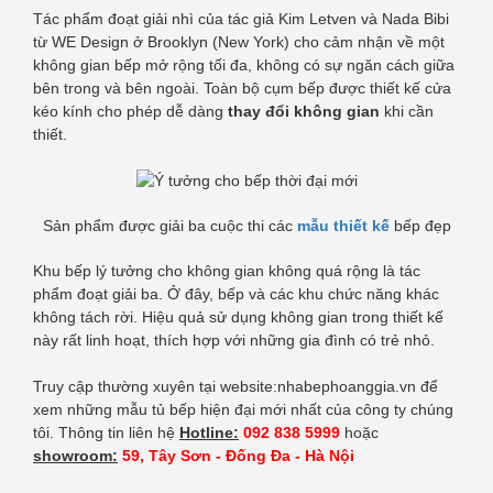
Tác phẩm đoạt giải nhì của tác giả Kim Letven và Nada Bibi
từ WE Design ở Brooklyn (New York) cho cảm nhận về một
không gian bếp mở rộng tối đa, không có sự ngăn cách giữa
bên trong và bên ngoài. Toàn bộ cụm bếp được thiết kế cửa
kéo kính cho phép dễ dàng
thay đổi không gian
khi cần
thiết.
Sản phẩm được giải ba cuộc thi các
mẫu thiết kế
bếp đẹp
Khu bếp lý tưởng cho không gian không quá rộng là tác
phẩm đoạt giải ba. Ở đây, bếp và các khu chức năng khác
không tách rời. Hiệu quả sử dụng không gian trong thiết kế
này rất linh hoạt, thích hợp với những gia đình có trẻ nhỏ.
Truy cập thường xuyên tại website:nhabephoanggia.vn để
xem những mẫu tủ bếp hiện đại mới nhất của công ty chúng
tôi. Thông tin liên hệ
Hotline:
092 838 5999
hoặc
showroom:
59, Tây Sơn - Đống Đa - Hà Nội