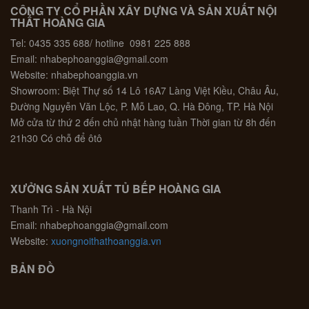
CÔNG TY CỔ PHẦN XÂY DỰNG VÀ SẢN XUẤT NỘI
THẤT HOÀNG GIA
Tel: 0435 335 688/ hotline 0981 225 888
Email: nhabephoanggia@gmail.com
Website: nhabephoanggia.vn
Showroom: Biệt Thự số 14 Lô 16A7 Làng Việt Kiều, Châu Âu,
Đường Nguyễn Văn Lộc, P. Mỗ Lao, Q. Hà Đông, TP. Hà Nội
Mở cửa từ thứ 2 đến chủ nhật hàng tuần Thời gian từ 8h đến
21h30 Có chỗ để ôtô
XƯỞNG SẢN XUẤT TỦ BẾP HOÀNG GIA
Thanh Trì - Hà Nội
Email: nhabephoanggia@gmail.com
Website:
xuongnoithathoanggia.vn
BẢN ĐỒ