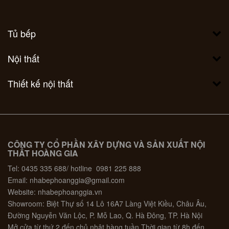
Tủ bếp
Nội thất
Thiết kế nội thất
CÔNG TY CỔ PHẦN XÂY DỰNG VÀ SẢN XUẤT NỘI
THẤT HOÀNG GIA
Tel: 0435 335 688/ hotline 0981 225 888
Email: nhabephoanggia@gmail.com
Website: nhabephoanggia.vn
Showroom: Biệt Thự số 14 Lô 16A7 Làng Việt Kiều, Châu Âu,
Đường Nguyễn Văn Lộc, P. Mỗ Lao, Q. Hà Đông, TP. Hà Nội
Mở cửa từ thứ 2 đến chủ nhật hàng tuần Thời gian từ 8h đến