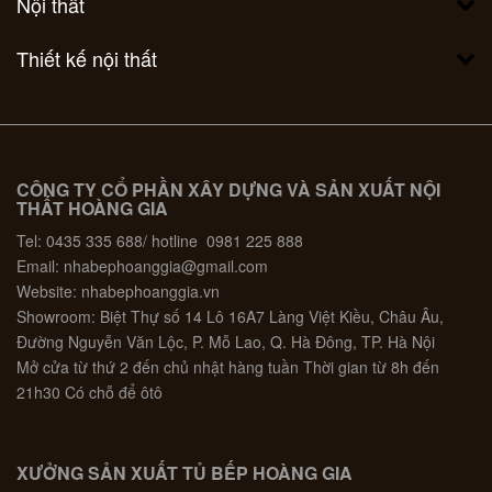
Nội thất
Thiết kế nội thất
CÔNG TY CỔ PHẦN XÂY DỰNG VÀ SẢN XUẤT NỘI
THẤT HOÀNG GIA
Tel: 0435 335 688/ hotline 0981 225 888
Email: nhabephoanggia@gmail.com
Website: nhabephoanggia.vn
Showroom: Biệt Thự số 14 Lô 16A7 Làng Việt Kiều, Châu Âu,
Đường Nguyễn Văn Lộc, P. Mỗ Lao, Q. Hà Đông, TP. Hà Nội
Mở cửa từ thứ 2 đến chủ nhật hàng tuần Thời gian từ 8h đến
21h30 Có chỗ để ôtô
XƯỞNG SẢN XUẤT TỦ BẾP HOÀNG GIA