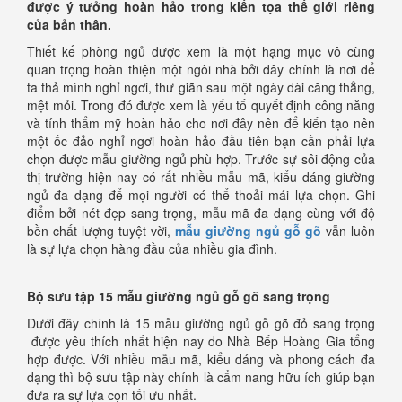
được ý tưởng hoàn hảo trong kiến tọa thế giới riêng
của bản thân.
Thiết kế phòng ngủ được xem là một hạng mục vô cùng
quan trọng hoàn thiện một ngôi nhà bởi đây chính là nơi để
ta thả mình nghỉ ngơi, thư giãn sau một ngày dài căng thẳng,
mệt mỏi. Trong đó được xem là yếu tố quyết định công năng
và tính thẩm mỹ hoàn hảo cho nơi đây nên để kiến tạo nên
một ốc đảo nghỉ ngơi hoàn hảo đầu tiên bạn cần phải lựa
chọn được mẫu giường ngủ phù hợp. Trước sự sôi động của
thị trường hiện nay có rất nhiều mẫu mã, kiểu dáng giường
ngủ đa dạng để mọi người có thể thoải mái lựa chọn. Ghi
điểm bởi nét đẹp sang trọng, mẫu mã đa dạng cùng với độ
bền chất lượng tuyệt vời,
mẫu giường ngủ gỗ gõ
vẫn luôn
là sự lựa chọn hàng đầu của nhiều gia đình.
Bộ sưu tập 15 mẫu giường ngủ gỗ gõ sang trọng
Dưới đây chính là 15 mẫu giường ngủ gỗ gõ đỏ sang trọng
được yêu thích nhất hiện nay do Nhà Bếp Hoàng Gia tổng
hợp được. Với nhiều mẫu mã, kiểu dáng và phong cách đa
dạng thì bộ sưu tập này chính là cẩm nang hữu ích giúp bạn
đưa ra sự lựa cọn tối ưu nhất.