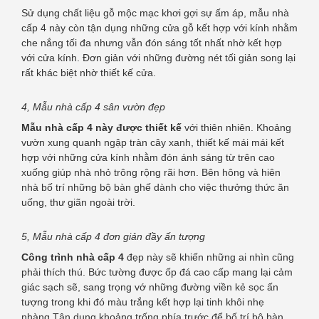
Sử dụng chất liệu gỗ mộc mạc khơi gợi sự ấm áp, mẫu nhà
cấp 4 này còn tận dụng những cửa gỗ kết hợp với kính nhằm
che nắng tối đa nhưng vẫn đón sáng tốt nhất nhờ kết hợp
với cửa kính. Đơn giản với những đường nét tối giản song lại
rất khác biệt nhờ thiết kế cửa.
4, Mẫu nhà cấp 4 sân vườn đẹp
Mẫu nhà cấp 4 này được thiết kế
với thiên nhiên. Khoảng
vườn xung quanh ngập tràn cây xanh, thiết kế mái mái kết
hợp với những cửa kính nhằm đón ánh sáng từ trên cao
xuống giúp nhà nhỏ trông rộng rãi hơn. Bên hông và hiên
nhà bố trí những bộ bàn ghế dành cho việc thưởng thức ăn
uống, thư giãn ngoài trời.
5, Mẫu nhà cấp 4 đơn giản đầy ấn tượng
Công trình nhà cấp 4
đẹp này sẽ khiến những ai nhìn cũng
phải thích thú. Bức tường được ốp đá cao cấp mang lại cảm
giác sạch sẽ, sang trọng vớ những đường viền kẻ sọc ấn
tượng trong khi đó màu trắng kết hợp lại tinh khôi nhẹ
nhàng.Tận dụng khoảng trống phía trước để bố trí bộ bàn