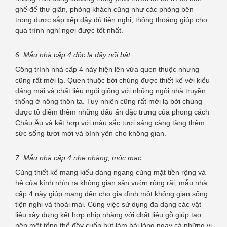
ghế để thư giãn, phòng khách cũng như các phòng bên
trong được sắp xếp đầy đủ tiện nghi, thông thoáng giúp cho
quá trình nghỉ ngơi được tốt nhất.
6, Mẫu nhà cấp 4 độc lạ đầy nổi bật
Công trình nhà cấp 4 này hiện lên vừa quen thuộc nhưng
cũng rất mới lạ. Quen thuộc bởi chúng được thiết kế với kiểu
dáng mái và chất liệu ngói giống với những ngôi nhà truyền
thống ở nông thôn ta. Tuy nhiên cũng rất mới lạ bởi chúng
được tô điểm thêm những dấu ấn đặc trưng của phong cách
Châu Âu và kết hợp với màu sắc tươi sáng càng tăng thêm
sức sống tươi mới và bình yên cho không gian.
7, Mẫu nhà cấp 4 nhẹ nhàng, mộc mạc
Cùng thiết kế mang kiểu dáng ngang cùng mặt tiền rộng và
hệ cửa kính nhìn ra không gian sân vườn rộng rãi, mẫu nhà
cấp 4 này giúp mang đến cho gia đình một không gian sống
tiện nghi và thoải mái. Cùng việc sử dụng đa dạng các vật
liệu xây dựng kết hợp nhịp nhàng với chất liệu gỗ giúp tạo
nên một tổng thể đầy cuốn hút làm hài lòng ngay cả những vị