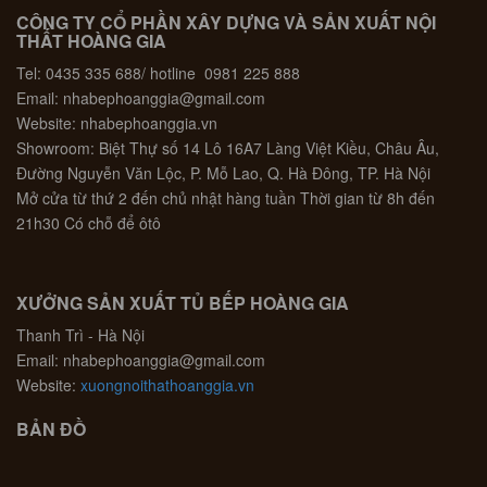
CÔNG TY CỔ PHẦN XÂY DỰNG VÀ SẢN XUẤT NỘI
THẤT HOÀNG GIA
Tel: 0435 335 688/ hotline 0981 225 888
Email: nhabephoanggia@gmail.com
Website: nhabephoanggia.vn
Showroom: Biệt Thự số 14 Lô 16A7 Làng Việt Kiều, Châu Âu,
Đường Nguyễn Văn Lộc, P. Mỗ Lao, Q. Hà Đông, TP. Hà Nội
Mở cửa từ thứ 2 đến chủ nhật hàng tuần Thời gian từ 8h đến
21h30 Có chỗ để ôtô
XƯỞNG SẢN XUẤT TỦ BẾP HOÀNG GIA
Thanh Trì - Hà Nội
Email: nhabephoanggia@gmail.com
Website:
xuongnoithathoanggia.vn
BẢN ĐỒ