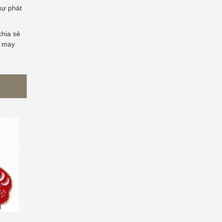
sự phát
hia sẻ
u may