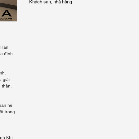
Khách sạn, nhà hàng
 Hán
ia đình.
nh.
 giải
 thần.
uan hệ
ặt trong
inh Khí