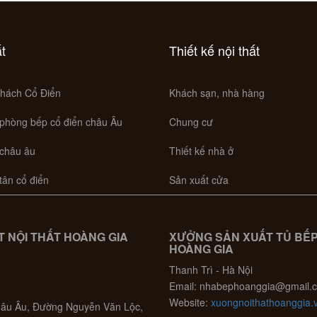
ất
Thiết kế nội thất
hách Cổ Điển
Khách sạn, nhà hàng
 phòng bếp cổ điển châu Âu
Chung cư
 châu âu
Thiết kế nhà ở
 tân cổ điển
Sản xuất cửa
 NỘI THẤT HOÀNG GIA
XƯỞNG SẢN XUẤT TỦ BẾ
HOÀNG GIA
Thanh Trì - Hà Nội
Email: nhabephoanggia@gmail.
Website:
xuongnoithathoanggia.
Châu Âu, Đường Nguyễn Văn Lộc,