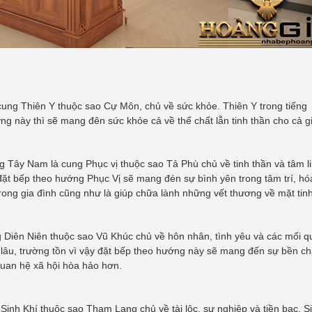
ung Thiên Y thuộc sao Cự Môn, chủ về sức khỏe. Thiên Y trong tiếng
ướng này thì sẽ mang đên sức khỏe cả về thể chất lẫn tinh thần cho cả g
Tây Nam là cung Phục vị thuộc sao Tả Phù chủ về tinh thần và tâm li
 đặt bếp theo hướng Phục Vị sẽ mang đén sự bình yên trong tâm trí, hóa
rong gia đình cũng như là giúp chữa lành những vết thương về mặt tinh
Diên Niên thuộc sao Vũ Khúc chủ về hôn nhân, tình yêu và các mối q
ài lâu, trường tồn vì vậy đặt bếp theo hướng này sẽ mang đến sự bền ch
quan hệ xã hội hòa hảo hơn.
nh Khí thuộc sao Tham Lang chủ về tài lộc, sự nghiệp và tiền bạc. S