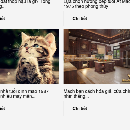
 đất thóp hậu là gì? Tổng
Lựa chọn hướng bếp tuổi Ất Mã
...
1975 theo phong thủy
iết
Chi tiết
nhà tuổi đinh mão 1987
Mách bạn cách hóa giải cửa chí
 nhiều may mắn...
nhìn thẳng...
iết
Chi tiết