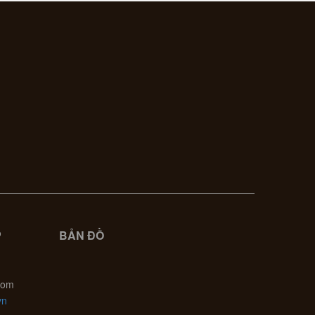
P
BẢN ĐỒ
com
vn