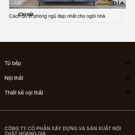
Chi tiết
Cách bố trí phòng ngủ đẹp nhất cho ngôi nhà
Tủ bếp
Nội thất
Thiết kế nội thất
CÔNG TY CỔ PHẦN XÂY DỰNG VÀ SẢN XUẤT NỘI
THẤT HOÀNG GIA