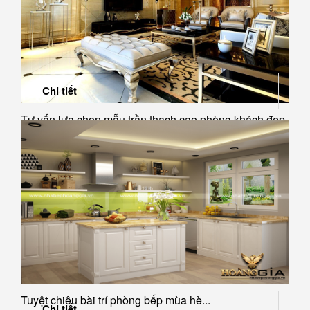
Chi tiết
Tư vấn lựa chọn mẫu trần thạch cao phòng khách đẹp
2022
Tuyệt chiêu bài trí phòng bếp mùa hè...
Chi tiết