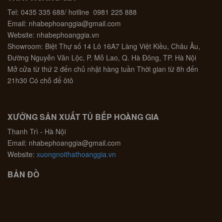
Tel: 0435 335 688/ hotline 0981 225 888
Email: nhabephoanggia@gmail.com
Website: nhabephoanggia.vn
Showroom: Biệt Thự số 14 Lô 16A7 Làng Việt Kiều, Châu Âu,
Đường Nguyễn Văn Lộc, P. Mỗ Lao, Q. Hà Đông, TP. Hà Nội
Mở cửa từ thứ 2 đến chủ nhật hàng tuần Thời gian từ 8h đến
21h30 Có chỗ để ôtô
XƯỞNG SẢN XUẤT TỦ BẾP HOÀNG GIA
Thanh Trì - Hà Nội
Email: nhabephoanggia@gmail.com
Website:
xuongnoithathoanggia.vn
BẢN ĐỒ