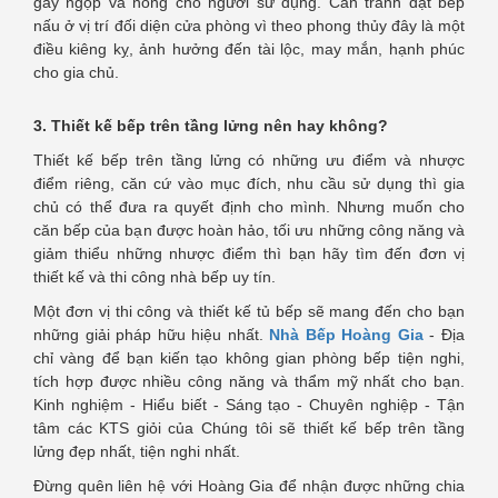
gây ngộp và nóng cho người sử dụng. Cần tránh đặt bếp
nấu ở vị trí đối diện cửa phòng vì theo phong thủy đây là một
điều kiêng kỵ, ảnh hưởng đến tài lộc, may mắn, hạnh phúc
cho gia chủ.
3. Thiết kế bếp trên tầng lửng nên hay không?
Thiết kế bếp trên tầng lửng có những ưu điểm và nhược
điểm riêng, căn cứ vào mục đích, nhu cầu sử dụng thì gia
chủ có thể đưa ra quyết định cho mình. Nhưng muốn cho
căn bếp của bạn được hoàn hảo, tối ưu những công năng và
giảm thiểu những nhược điểm thì bạn hãy tìm đến đơn vị
thiết kế và thi công nhà bếp uy tín.
Một đơn vị thi công và thiết kế tủ bếp sẽ mang đến cho bạn
những giải pháp hữu hiệu nhất.
Nhà Bếp Hoàng Gia
- Địa
chỉ vàng để bạn kiến tạo không gian phòng bếp tiện nghi,
tích hợp được nhiều công năng và thẩm mỹ nhất cho bạn.
Kinh nghiệm - Hiểu biết - Sáng tạo - Chuyên nghiệp - Tận
tâm các KTS giỏi của Chúng tôi sẽ thiết kế bếp trên tầng
lửng đẹp nhất, tiện nghi nhất.
Đừng quên liên hệ với Hoàng Gia để nhận được những chia