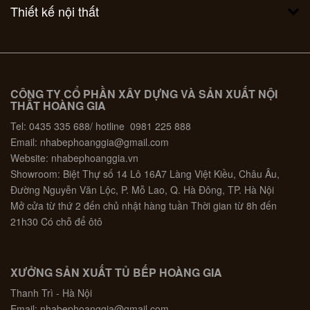
Thiết kế nội thất
CÔNG TY CỔ PHẦN XÂY DỰNG VÀ SẢN XUẤT NỘI
THẤT HOÀNG GIA
Tel: 0435 335 688/ hotline 0981 225 888
Email: nhabephoanggia@gmail.com
Website: nhabephoanggia.vn
Showroom: Biệt Thự số 14 Lô 16A7 Làng Việt Kiều, Châu Âu,
Đường Nguyễn Văn Lộc, P. Mỗ Lao, Q. Hà Đông, TP. Hà Nội
Mở cửa từ thứ 2 đến chủ nhật hàng tuần Thời gian từ 8h đến
21h30 Có chỗ để ôtô
XƯỞNG SẢN XUẤT TỦ BẾP HOÀNG GIA
Thanh Trì - Hà Nội
Email: nhabephoanggia@gmail.com