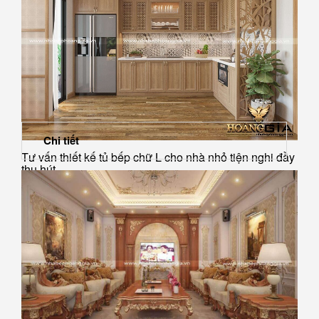
Chi tiết
Tư vấn thiết kế tủ bếp chữ L cho nhà nhỏ tiện nghi đầy
thu hút