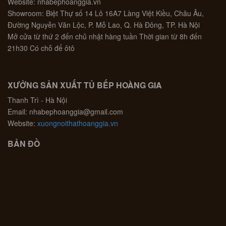
Website: nhabephoanggia.vn
Showroom: Biệt Thự số 14 Lô 16A7 Làng Việt Kiều, Châu Âu,
Đường Nguyễn Văn Lộc, P. Mỗ Lao, Q. Hà Đông, TP. Hà Nội
Mở cửa từ thứ 2 đến chủ nhật hàng tuần Thời gian từ 8h đến
21h30 Có chỗ để ôtô
XƯỞNG SẢN XUẤT TỦ BẾP HOÀNG GIA
Thanh Trì - Hà Nội
Email: nhabephoanggia@gmail.com
Website:
xuongnoithathoanggia.vn
BẢN ĐỒ