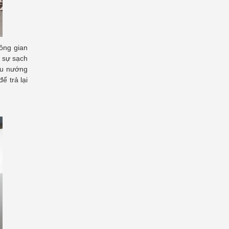
ông gian
o sự sạch
ấu nướng
ể trả lại