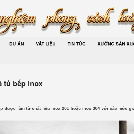
DỰ ÁN
VẬT LIỆU
TIN TỨC
XƯỞNG SẢN XUẤ
á tủ bếp inox
ếp được làm từ chất liệu inox 201 hoặc inox 304 với các mức gi