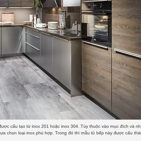
được cấu tạo từ inox 201 hoặc inox 304. Tùy thuộc vào mục đích và n
lựa chọn loại inox phù hợp. Trong đó thì mẫu tủ bếp này được cấu thà