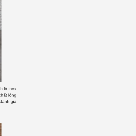
h là inox
chất lỏng
 đánh giá