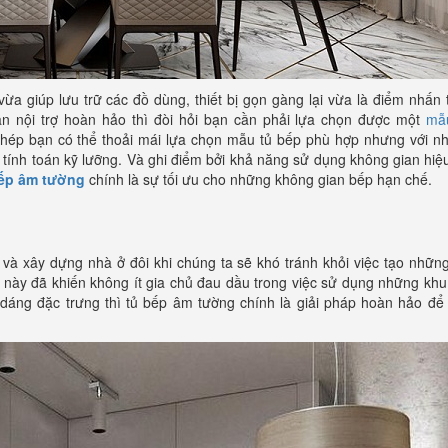
vừa giúp lưu trữ các đồ dùng, thiết bị gọn gàng lại vừa là điểm nhấ
an nội trợ hoàn hảo thì đòi hỏi bạn cần phải lựa chọn được một
mẫ
hép bạn có thể thoải mái lựa chọn mẫu tủ bếp phù hợp nhưng với n
 tính toán kỹ lưỡng. Và ghi điểm bởi khả năng sử dụng không gian hiệ
bếp âm tường
chính là sự tối ưu cho những không gian bếp hạn chế.
ế và xây dựng nhà ở đôi khi chúng ta sẽ khó tránh khỏi việc tạo nhữ
u này đã khiến không ít gia chủ đau dầu trong việc sử dụng những kh
ểu dáng đặc trưng thì tủ bếp âm tường chính là giải pháp hoàn hảo đ