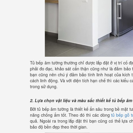
Tủ bếp âm tường thường chỉ được lắp đặt ở vị trí cố đị
phải đo đạc, khảo sát cẩn thận cũng như là đảm bảo tí
bạn cũng nên chú ý đảm bảo tính linh hoạt của kích 
cách linh động. Và với diện tích hạn chế thì các kiểu c
trong sử dụng.
2. Lựa chọn vật liệu và màu sắc thiết kế tủ bếp â
Bởi tủ bếp âm tường là thiết kế ẩn sâu trong bề mặt t
năng chống ẩm tốt. Theo đó thì các dòng
tủ bếp gỗ t
quả. Ngoài ra trong lắp đặt thì bạn cũng có thể lựa
bảo độ bền đẹp theo thời gian.