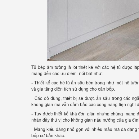
Tủ bếp âm tường là lối thiết kế với các hệ tủ được l
mang đến các ưu điểm nổi bật như:
- Thiết kế các hệ tủ ẩn sâu bên trong như một hệ tườ
và gia tăng diện tích sử dụng cho căn bếp.
- Các đồ dùng, thiết bị sẽ được ẩn sâu trong các ng
không gian mà vẫn đảm bảo các công năng tiện nghi để
- Tuy được thiết kế khá đơn giản nhưng chúng mang
nhấn đầy thú vị cho không gian nấu nướng của gia đìn
- Mang kiểu dáng nhỏ gọn với nhiều mẫu mã đa dạng t
bếp cơ bản khác.