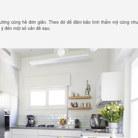
m tường cũng hề đơn giản. Theo đó để đảm bảo tính thẩm mỹ cũng như
u ý đến một số vấn đề sau: