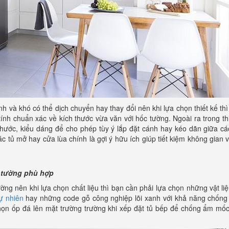
nh và khó có thể dịch chuyển hay thay đổi nên khi lựa chọn thiết kế th
nh chuẩn xác về kích thước vừa văn với hốc tường. Ngoài ra trong thi
thước, kiểu dáng để cho phép tùy ý lắp đặt cánh hay kéo dãn giữa c
ác tủ mở hay cửa lùa chính là gợi ý hữu ích giúp tiết kiệm không gian và
m tường phù hợp
ường nên khi lựa chọn chất liệu thì bạn cần phải lựa chọn những vật li
ự nhiên
hay những code gỗ công nghiệp lõi xanh với khả năng chống
 chọn ốp đá lên mặt trường trường khi xếp đặt tủ bếp để chống ẩm m