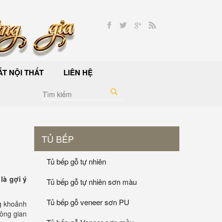
T NỘI THẤT
LIÊN HỆ
TỦ BẾP
Tủ bếp gỗ tự nhiên
là gợi ý
Tủ bếp gỗ tự nhiên sơn màu
Tủ bếp gỗ veneer sơn PU
g khoảnh
ông gian