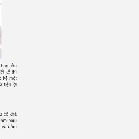
ì bạn cần
ết kế thì
ác kệ một
 tiện lợi
ệu có khả
 ẩm hiệu
ốc và đảm