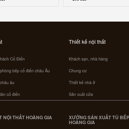
ất
Thiết kế nội thất
hách Cổ Điển
Khách sạn, nhà hàng
 phòng bếp cổ điển châu Âu
Chung cư
 châu âu
Thiết kế nhà ở
 tân cổ điển
Sản xuất cửa
 NỘI THẤT HOÀNG GIA
XƯỞNG SẢN XUẤT TỦ BẾ
HOÀNG GIA