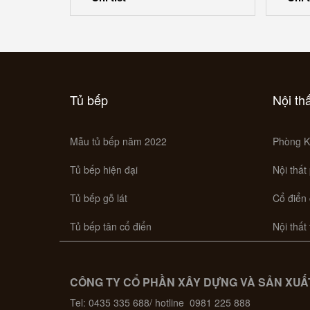
Tủ bếp
Nội th
Mẫu tủ bếp năm 2022
Phòng K
Tủ bếp hiện đại
Nội thất
Tủ bếp gỗ lát
Cổ điển
Tủ bếp tân cổ điển
Nội thất
CÔNG TY CỔ PHẦN XÂY DỰNG VÀ SẢN XUẤT
Tel: 0435 335 688/ hotline 0981 225 888