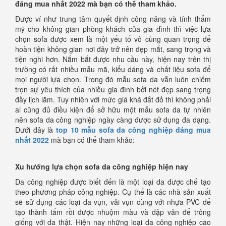
đáng mua nhất 2022 mà bạn có thể tham khảo.
Được ví như trung tâm quyết định công năng và tính thẩm
mỹ cho không gian phòng khách của gia đình thì việc lựa
chọn sofa được xem là một yếu tố vô cùng quan trọng để
hoàn tiện không gian nơi đây trở nên đẹp mắt, sang trọng và
tiện nghi hơn. Nắm bắt được nhu cầu này, hiện nay trên thị
trường có rất nhiều mẫu mã, kiểu dáng và chất liệu sofa để
mọi người lựa chọn. Trong đó mẫu sofa da vẫn luôn chiếm
trọn sự yêu thích của nhiều gia đình bởi nét đẹp sang trọng
đầy lịch lãm. Tuy nhiên với mức giá khá đắt đỏ thì không phải
ai cũng đủ điều kiện để sở hữu một mẫu sofa da tự nhiên
nên sofa da công nghiệp ngày càng được sử dụng đa dạng.
Dưới đây là
top 10 mẫu sofa da công nghiệp đáng mua
nhất 2022
mà bạn có thể tham khảo:
Xu hướng lựa chọn sofa da công nghiệp hiện nay
Da công nghiệp được biết đến là một loại da được chế tạo
theo phương pháp công nghiệp. Cụ thể là các nhà sản xuất
sẽ sử dụng các loại da vụn, vải vụn cùng với nhựa PVC để
tạo thành tấm rồi được nhuộm màu và dập vân để trông
giống với da thật. Hiện nay những loại da công nghiệp cao