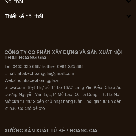
Nội thất
Thiết kế nội thất
CÔNG TY CỔ PHẦN XÂY DỰNG VÀ SẢN XUẤT NỘI
THẤT HOÀNG GIA
Tel: 0435 335 688/ hotline 0981 225 888
Email: nhabephoanggia@gmail.com
Website: nhabephoanggia.vn
Showroom: Biệt Thự số 14 Lô 16A7 Làng Việt Kiều, Châu Âu,
Đường Nguyễn Văn Lộc, P. Mỗ Lao, Q. Hà Đông, TP. Hà Nội
Mở cửa từ thứ 2 đến chủ nhật hàng tuần Thời gian từ 8h đến
21h30 Có chỗ để ôtô
XƯỞNG SẢN XUẤT TỦ BẾP HOÀNG GIA