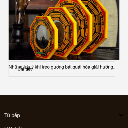
Những lưu ý khi treo gương bát quái hóa giải hướng...
Chi tiết
Tủ bếp