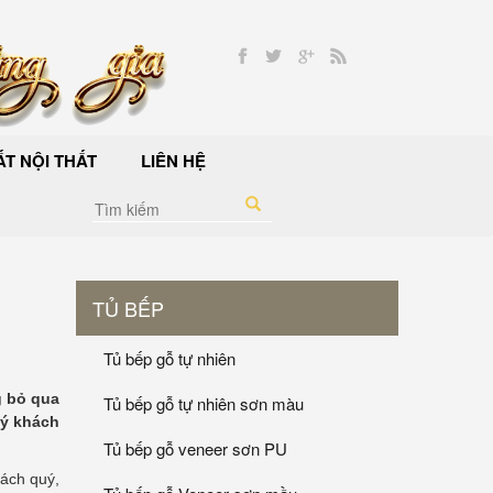
T NỘI THẤT
LIÊN HỆ
TỦ BẾP
Tủ bếp gỗ tự nhiên
g bỏ qua
Tủ bếp gỗ tự nhiên sơn màu
uý khách
Tủ bếp gỗ veneer sơn PU
hách quý,