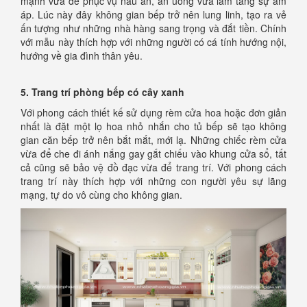
mạnh vừa để phục vụ nấu ăn, ăn uống vừa làm tăng sự ấm
áp. Lúc này đây không gian bếp trở nên lung linh, tạo ra vẻ
ấn tượng như những nhà hàng sang trọng và đắt tiền. Chính
với mẫu này thích hợp với những người có cá tính hướng nội,
hướng về gia đình thân yêu.
5. Trang trí phòng bếp có cây xanh
Với phong cách thiết kế sử dụng rèm cửa hoa hoặc đơn giản
nhất là đặt một lọ hoa nhỏ nhắn cho tủ bếp sẽ tạo không
gian căn bếp trở nên bắt mắt, mới lạ. Những chiếc rèm cửa
vừa để che đi ánh nắng gay gắt chiếu vào khung cửa sổ, tất
cả cũng sẽ bảo vệ đồ đạc vừa để trang trí. Với phong cách
trang trí này thích hợp với những con người yêu sự lãng
mạng, tự do vô cùng cho không gian.