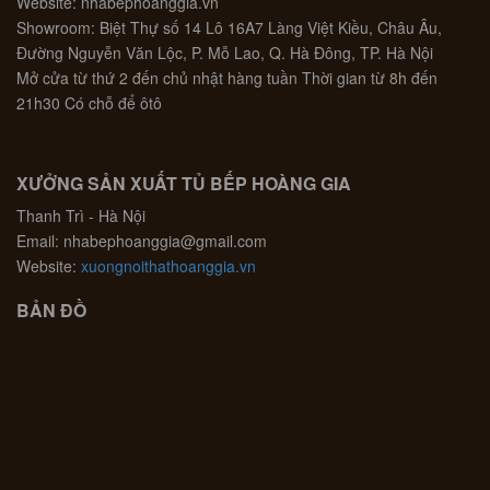
Website: nhabephoanggia.vn
Showroom: Biệt Thự số 14 Lô 16A7 Làng Việt Kiều, Châu Âu,
Đường Nguyễn Văn Lộc, P. Mỗ Lao, Q. Hà Đông, TP. Hà Nội
Mở cửa từ thứ 2 đến chủ nhật hàng tuần Thời gian từ 8h đến
21h30 Có chỗ để ôtô
XƯỞNG SẢN XUẤT TỦ BẾP HOÀNG GIA
Thanh Trì - Hà Nội
Email: nhabephoanggia@gmail.com
Website:
xuongnoithathoanggia.vn
BẢN ĐỒ