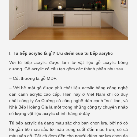
I. Tủ bếp acrylic là gì? Ưu điểm của tủ bếp acrylic
Với tủ bếp acrylic được làm từ vật liệu gỗ acrylic bóng
gương. Gỗ acrylic có cấu tạo gồm các thành phần như sau
– Cốt thường là gỗ MDF.
– Với bề mặt gỗ được phủ chất liệu acrylic bằng công nghệ
dán cạnh acrylic cao cấp. Hiện nay ở Việt Nam chỉ có duy
nhất công ty An Cường có công nghệ dán cạnh “no” line, và
Nhà Bếp Hoàng Gia là một trong những công ty chuyên nhập
số lượng vật liệu acrylic chính hãng ở đây.
Tủ bếp acrylic đa dạng màu sắc cho bạn chọn lựa, bởi nó có
tới gần 50 màu sắc từ màu trong suốt đến màu trơn, có cả
màu vân gỗ. Tất cả đem đến cho người dùng sự lựa chọn đa