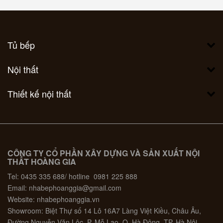
Tủ bếp
Nội thất
Thiết kế nội thất
CÔNG TY CỔ PHẦN XÂY DỰNG VÀ SẢN XUẤT NỘI
THẤT HOÀNG GIA
Tel: 0435 335 688/ hotline 0981 225 888
Email: nhabephoanggia@gmail.com
Website: nhabephoanggia.vn
Showroom: Biệt Thự số 14 Lô 16A7 Làng Việt Kiều, Châu Âu,
Đường Nguyễn Văn Lộc, P. Mỗ Lao, Q. Hà Đông, TP. Hà Nội