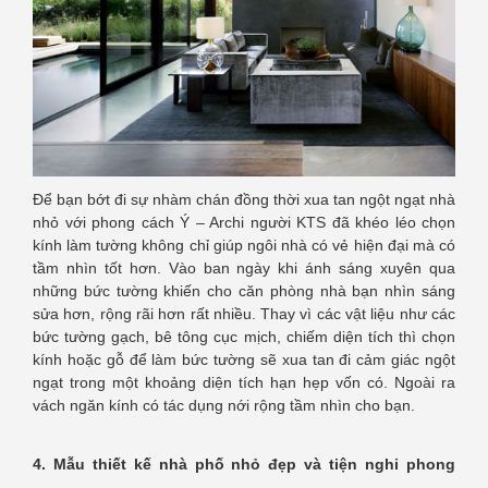
Để bạn bớt đi sự nhàm chán đồng thời xua tan ngột ngạt nhà
nhỏ với phong cách Ý – Archi người KTS đã khéo léo chọn
kính làm tường không chỉ giúp ngôi nhà có vẻ hiện đại mà có
tầm nhìn tốt hơn. Vào ban ngày khi ánh sáng xuyên qua
những bức tường khiến cho căn phòng nhà bạn nhìn sáng
sửa hơn, rộng rãi hơn rất nhiều. Thay vì các vật liệu như các
bức tường gạch, bê tông cục mịch, chiếm diện tích thì chọn
kính hoặc gỗ để làm bức tường sẽ xua tan đi cảm giác ngột
ngạt trong một khoảng diện tích hạn hẹp vốn có. Ngoài ra
vách ngăn kính có tác dụng nới rộng tầm nhìn cho bạn.
4. Mẫu thiết kế nhà phố nhỏ đẹp và tiện nghi phong