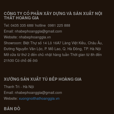
CÔNG TY CỔ PHẦN XÂY DỰNG VÀ SẢN XUẤT NỘI
THẤT HOÀNG GIA
Tel: 0435 335 688/ hotline 0981 225 888
Email: nhabephoanggia@gmail.com
Website: nhabephoanggia.vn
Showroom: Biệt Thự số 14 Lô 16A7 Làng Việt Kiều, Châu Âu,
Đường Nguyễn Văn Lộc, P. Mỗ Lao, Q. Hà Đông, TP. Hà Nội
Mở cửa từ thứ 2 đến chủ nhật hàng tuần Thời gian từ 8h đến
21h30 Có chỗ để ôtô
XƯỞNG SẢN XUẤT TỦ BẾP HOÀNG GIA
Thanh Trì - Hà Nội
Email: nhabephoanggia@gmail.com
Website:
xuongnoithathoanggia.vn
BẢN ĐỒ