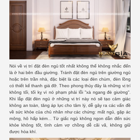
Nói về vị trí đặt đèn ngủ tốt nhất không thể không nhắc đến
là ở hai bên đầu giường. Tránh đặt đèn ngủ trên giường ngủ
hoặc trên trần nhà, đặc biệt là các loại đèn chùm, đèn lồng
có thiết kế thanh giá đỡ. Theo phong thủy đây là những vị trí
không tối, tối kỵ vì nó phạm phải lỗi "xà ngang đè giường".
Khi lắp đặt đèn ngủ ở những vị trí này nó sẽ tạo cảm giác
không an toàn, tăng áp lực cho tâm lý, dễ gây ra các vấn đề
về sức khỏe của chủ nhân như các chứng: mất ngủ, gặp ác
mộng, hô hấp kém... Từ giấc ngủ không ngon dẫn đến sức
khỏe không tốt, tình cảm vợ chồng dễ cãi vã, không giữ
được hòa khí.