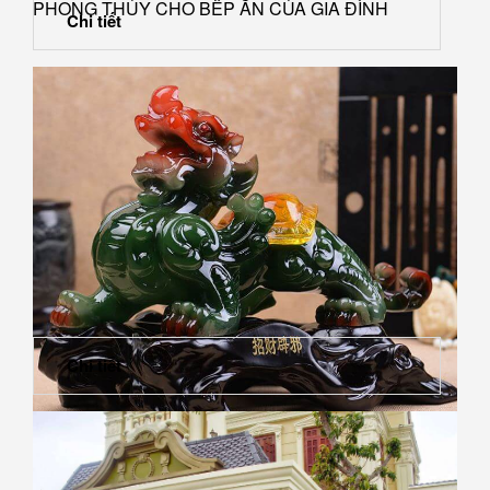
PHONG THỦY CHO BẾP ĂN CỦA GIA ĐÌNH
Chi tiết
Chi tiết
Top 5 vật phẩm phong thủy phòng khách giúp gia chủ
đếm tiền...