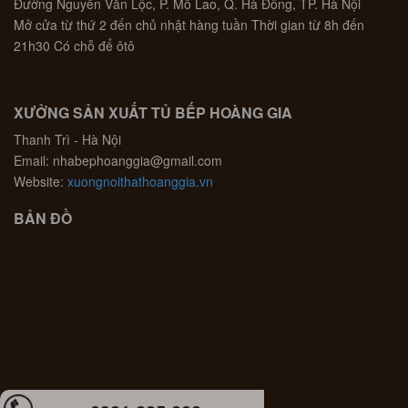
Đường Nguyễn Văn Lộc, P. Mỗ Lao, Q. Hà Đông, TP. Hà Nội
Mở cửa từ thứ 2 đến chủ nhật hàng tuần Thời gian từ 8h đến
21h30 Có chỗ để ôtô
XƯỞNG SẢN XUẤT TỦ BẾP HOÀNG GIA
Thanh Trì - Hà Nội
Email: nhabephoanggia@gmail.com
Website:
xuongnoithathoanggia.vn
BẢN ĐỒ