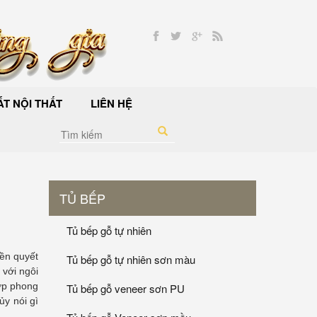
T NỘI THẤT
LIÊN HỆ
TỦ BẾP
Tủ bếp gỗ tự nhiên
yền quyết
Tủ bếp gỗ tự nhiên sơn màu
 với ngôi
hợp phong
Tủ bếp gỗ veneer sơn PU
ủy nói gì