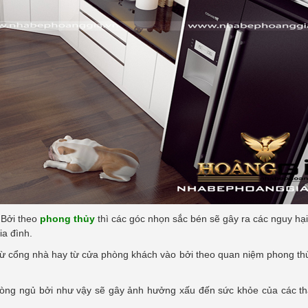
 Bởi theo
phong thủy
thì các góc nhọn sắc bén sẽ gây ra các nguy hạ
ia đình.
ện từ cổng nhà hay từ cửa phòng khách vào bởi theo quan niệm phong th
phòng ngủ bởi như vậy sẽ gây ảnh hưởng xấu đến sức khỏe của các th