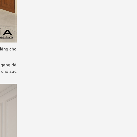
kiêng cho
 ngang đè
i cho sức