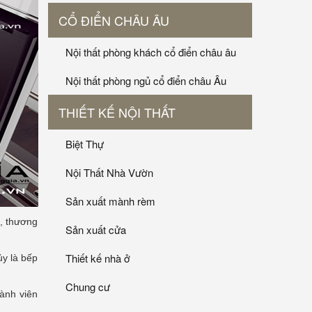
CỔ ĐIỂN CHÂU ÂU
Nội thất phòng khách cổ điển châu âu
Nội thất phòng ngủ cổ điển châu Âu
THIẾT KẾ NỘI THẤT
Biệt Thự
Nội Thất Nhà Vườn
Sản xuất mành rèm
i, thương
Sản xuất cửa
Thiết kế nhà ở
ủy là bếp
Chung cư
ành viên