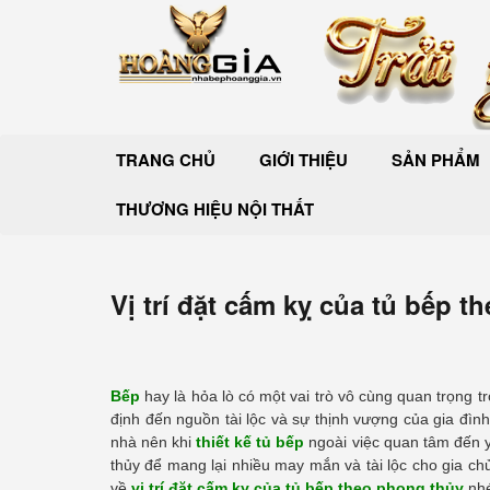
TRANG CHỦ
GIỚI THIỆU
SẢN PHẨM
THƯƠNG HIỆU NỘI THẤT
Vị trí đặt cấm kỵ của tủ bếp 
Bếp
hay là hỏa lò có một vai trò vô cùng quan trọng 
định đến nguồn tài lộc và sự thịnh vượng của gia đình
nhà nên khi
thiết kế tủ bếp
ngoài việc quan tâm đến y
thủy để mang lại nhiều may mắn và tài lộc cho gia ch
về
vị trí đặt cấm kỵ của tủ bếp theo phong thủy
nhé