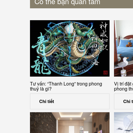
Có thể bạn quan tâm
Tư vấn: “Thanh Long” trong phong
Vị trí đ
thuỷ là gì?
phong th
Chi tiết
Chi t