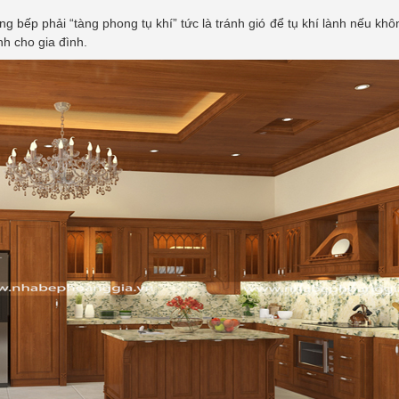
ng bếp phải “tàng phong tụ khí” tức là tránh gió để tụ khí lành nếu khô
nh cho gia đình.