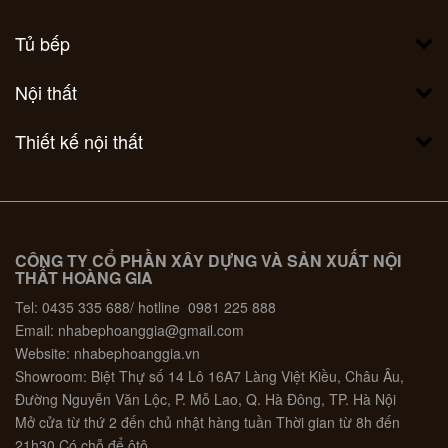
Tủ bếp
Nội thất
Thiết kế nội thất
CÔNG TY CỔ PHẦN XÂY DỰNG VÀ SẢN XUẤT NỘI
THẤT HOÀNG GIA
Tel: 0435 335 688/ hotline 0981 225 888
Email: nhabephoanggia@gmail.com
Website: nhabephoanggia.vn
Showroom: Biệt Thự số 14 Lô 16A7 Làng Việt Kiều, Châu Âu,
Đường Nguyễn Văn Lộc, P. Mỗ Lao, Q. Hà Đông, TP. Hà Nội
Mở cửa từ thứ 2 đến chủ nhật hàng tuần Thời gian từ 8h đến
21h30 Có chỗ để ôtô