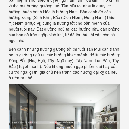
bản mệnh Thổ, theo thuyết ngũ hành thì Hỏa sinh Thổ chính
vì thế mà hướng giường tuổi Tân Mùi tốt nhất là quay về
hướng thuộc hành Hỏa là hướng Nam. Bên cạnh đó các
hướng Đông (Sinh Khí); Bắc (Diên Niên); Đông Nam (Thiên
Y); Nam (Phục Vị) cũng là hướng tốt cho bản mệnh của
người tuổi này. Đặt giường ngủ tại các hướng này, căn phòng
của bạn sẽ tràn ngập sinh khí, từ đó thu hút tài vận cho cả
ngôi nhà.
Bên cạnh những hướng giường tốt thì tuổi Tân Mùi cần tránh
bố trí giường ngủ tại các hướng khắc mệnh, đó là các hướng:
Đông Bắc (Hoạ Hại); Tây (Ngũ quỷ); Tây Nam (Lục Sát); Tây
Bắc (Tuyệt mệnh). Nếu không muốn gặp phiền toái hay bất
cứ trở ngại gì thì gia chủ nên tránh các hướng đại kỵ đã nêu
ở trên ra nhé!