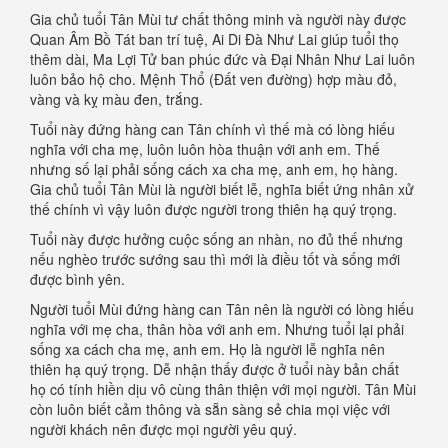
Gia chủ tuổi Tân Mùi tư chất thông minh và người này được
Quan Âm Bồ Tát ban trí tuệ, Ai Di Đà Như Lai giúp tuổi thọ
thêm dài, Ma Lợi Tử ban phúc đức và Đại Nhân Như Lai luôn
luôn bảo hộ cho. Mệnh Thổ (Đất ven đường) hợp màu đỏ,
vàng và kỵ màu đen, trắng.
Tuổi này đứng hàng can Tân chính vì thế mà có lòng hiếu
nghĩa với cha mẹ, luôn luôn hòa thuận với anh em. Thế
nhưng số lại phải sống cách xa cha mẹ, anh em, họ hàng.
Gia chủ tuổi Tân Mùi là người biết lễ, nghĩa biết ứng nhân xử
thế chính vì vậy luôn được người trong thiên hạ quý trọng.
Tuổi này được hưởng cuộc sống an nhàn, no đủ thế nhưng
nếu nghèo trước sướng sau thì mới là điều tốt và sống mới
được bình yên.
Người tuổi Mùi đứng hàng can Tân nên là người có lòng hiếu
nghĩa với mẹ cha, thân hòa với anh em. Nhưng tuổi lại phải
sống xa cách cha mẹ, anh em. Họ là người lễ nghĩa nên
thiên hạ quý trọng. Dễ nhận thấy được ở tuổi này bản chất
họ có tính hiền dịu vô cùng thân thiện với mọi người. Tân Mùi
còn luôn biết cảm thông và sẵn sàng sẻ chia mọi việc với
người khách nên được mọi người yêu quý.