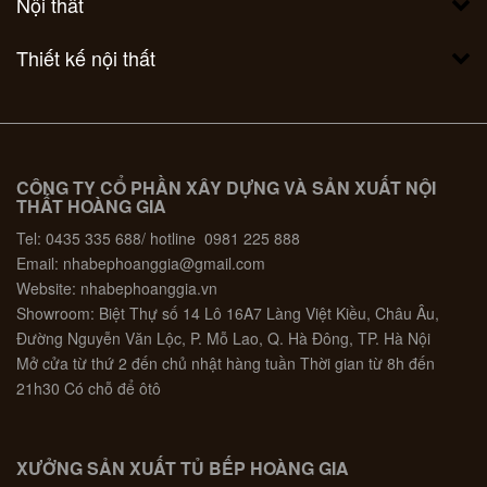
Nội thất
Thiết kế nội thất
CÔNG TY CỔ PHẦN XÂY DỰNG VÀ SẢN XUẤT NỘI
THẤT HOÀNG GIA
Tel: 0435 335 688/ hotline 0981 225 888
Email: nhabephoanggia@gmail.com
Website: nhabephoanggia.vn
Showroom: Biệt Thự số 14 Lô 16A7 Làng Việt Kiều, Châu Âu,
Đường Nguyễn Văn Lộc, P. Mỗ Lao, Q. Hà Đông, TP. Hà Nội
Mở cửa từ thứ 2 đến chủ nhật hàng tuần Thời gian từ 8h đến
21h30 Có chỗ để ôtô
XƯỞNG SẢN XUẤT TỦ BẾP HOÀNG GIA