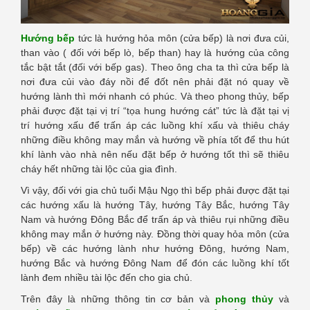
Hướng bếp
tức là hướng hỏa môn (cửa bếp) là nơi đưa củi,
than vào ( đối với bếp lò, bếp than) hay là hướng của công
tắc bật tắt (đối với bếp gas). Theo ông cha ta thì cửa bếp là
nơi đưa củi vào đáy nồi để đốt nên phải đặt nó quay về
hướng lành thì mới nhanh có phúc. Và theo phong thủy, bếp
phải được đặt tại vị trí “tọa hung hướng cát” tức là đặt tại vị
trí hướng xấu để trấn áp các luồng khí xấu và thiêu cháy
những điều không may mắn và hướng về phía tốt để thu hút
khí lành vào nhà nên nếu đặt bếp ở hướng tốt thì sẽ thiêu
cháy hết những tài lộc của gia đình.
Vì vậy, đối với gia chủ tuổi Mậu Ngọ thì bếp phải được đặt tại
các hướng xấu là hướng Tây, hướng Tây Bắc, hướng Tây
Nam và hướng Đông Bắc để trấn áp và thiêu rụi những điều
không may mắn ở hướng này. Đồng thời quay hỏa môn (cửa
bếp) về các hướng lành như hướng Đông, hướng Nam,
hướng Bắc và hướng Đông Nam để đón các luồng khí tốt
lành đem nhiều tài lộc đến cho gia chủ.
Trên đây là những thông tin cơ bản và
phong thủy
và