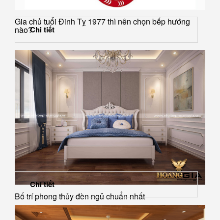
Gia chủ tuổi Đinh Tỵ 1977 thì nên chọn bếp hướng
nào?
Chi tiết
Chi tiết
Bố trí phong thủy đèn ngủ chuẩn nhất