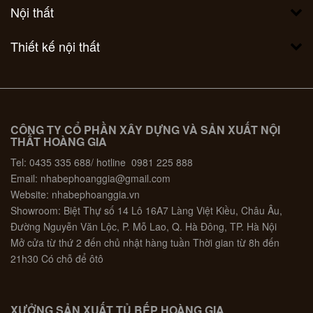
Nội thất
Thiết kế nội thất
CÔNG TY CỔ PHẦN XÂY DỰNG VÀ SẢN XUẤT NỘI
THẤT HOÀNG GIA
Tel: 0435 335 688/ hotline 0981 225 888
Email: nhabephoanggia@gmail.com
Website: nhabephoanggia.vn
Showroom: Biệt Thự số 14 Lô 16A7 Làng Việt Kiều, Châu Âu,
Đường Nguyễn Văn Lộc, P. Mỗ Lao, Q. Hà Đông, TP. Hà Nội
Mở cửa từ thứ 2 đến chủ nhật hàng tuần Thời gian từ 8h đến
21h30 Có chỗ để ôtô
XƯỞNG SẢN XUẤT TỦ BẾP HOÀNG GIA