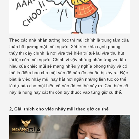
Theo các nhà nhân tướng học thì mũi chính là trung tâm của
toàn bộ gương mặt mỗi người. Xét trên khía cạnh phong
thủy thì đây chính là nơi vừa thể hiện trí tuệ lại vừa thu hút
tài lộc của mỗi người. Chính vì vậy những phản ứng và dấu
hiệu của chiếc mũi sẽ mang nhiều ý nghĩa phong thủy và có
thể là điềm báo cho một vấn đề nào đó chuẩn bị xảy ra. Đặc
biệt là việc nhảy mũi hay hắt hơi ngắn những liên tục có thể
là dự báo cho một biến cố nào đó có thể xảy ra. Còn biến cố
này là hung hay cát thì còn tùy thuộc vào từng giờ cụ thể.
2, Giải thích cho việc nhảy mũi theo giờ cụ thể