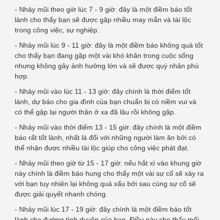
- Nhảy mũi theo giờ lúc 7 - 9 giờ: đây là một điềm báo tốt
lành cho thấy bạn sẽ được gặp nhiều may mắn và tài lộc
trong công việc, sự nghiệp.
- Nhảy mũi lúc 9 - 11 giờ: đây là một điềm báo không quá tốt
cho thấy bạn đang gặp một vài khó khăn trong cuộc sống
nhưng không gây ảnh hưởng lớn và sẽ được quý nhân phù
hợp.
- Nhảy mũi vào lúc 11 - 13 giờ: đây chính là thời điểm tốt
lành, dự báo cho gia đình của bạn chuẩn bị có niềm vui và
có thể gặp lại người thân ở xa đã lâu rồi không gặp.
- Nhảy mũi vào thời điểm 13 - 15 giờ: đây chính là một điềm
báo rất tốt lành, nhất là đối với những người làm ăn bởi có
thể nhận được nhiều tài lộc giúp cho công việc phát đạt.
- Nhảy mũi theo giờ từ 15 - 17 giờ: nếu hắt xì vào khung giờ
này chính là điềm báo hung cho thấy một vài sự cố sẽ xảy ra
với bạn tuy nhiên lại không quá xấu bởi sau cùng sự cố sẽ
được giải quyết nhanh chóng.
- Nhảy mũi lúc 17 - 19 giờ: đây chính là một điềm báo tốt
lành cho đường tình duyên của bạn. Điều này cho thấy mối