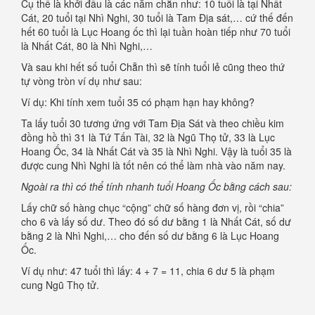
Cụ thể là khởi đầu là các năm chẵn như: 10 tuổi là tại Nhất
Cát, 20 tuổi tại Nhì Nghi, 30 tuổi là Tam Địa sát,… cứ thế đến
hết 60 tuổi là Lục Hoang ốc thì lại tuần hoàn tiếp như 70 tuổi
là Nhất Cát, 80 là Nhì Nghi,…
Và sau khi hết số tuổi Chẵn thì sẽ tính tuổi lẻ cũng theo thứ
tự vòng tròn ví dụ như sau:
Ví dụ: Khi tính xem tuổi 35 có phạm hạn hay không?
Ta lấy tuổi 30 tương ứng với Tam Địa Sát và theo chiều kim
đồng hồ thì 31 là Tứ Tấn Tài, 32 là Ngũ Thọ tử, 33 là Lục
Hoang Ốc, 34 là Nhất Cát và 35 là Nhì Nghi. Vậy là tuổi 35 là
được cung Nhì Nghi là tốt nên có thể làm nhà vào năm nay.
Ngoài ra thì có thể tính nhanh tuổi Hoang Ốc bằng cách sau:
Lấy chữ số hàng chục “cộng” chữ số hàng đơn vị, rồi “chia”
cho 6 và lấy số dư. Theo đó số dư bằng 1 là Nhất Cát, số dư
bằng 2 là Nhì Nghi,… cho đến số dư bằng 6 là Lục Hoang
Ốc.
Ví dụ như: 47 tuổi thì lấy: 4 + 7 = 11, chia 6 dư 5 là phạm
cung Ngũ Thọ tử.