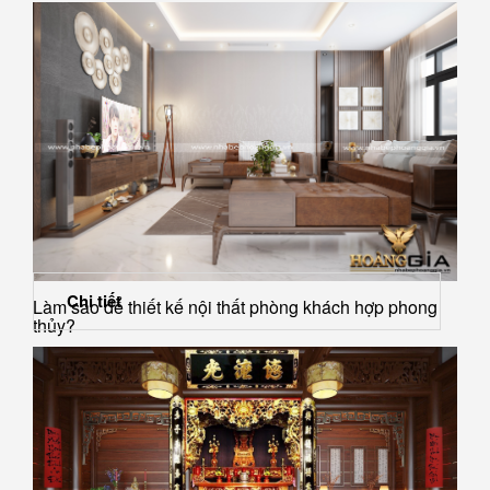
Chi tiết
Làm sao để thiết kế nội thất phòng khách hợp phong
thủy?