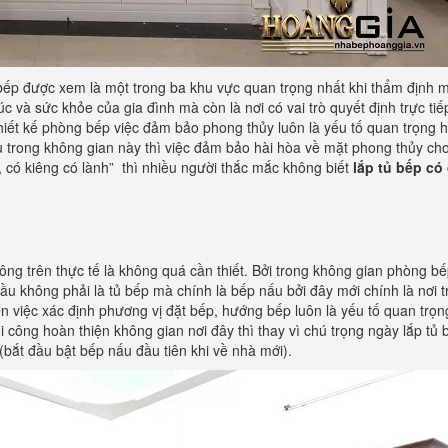
p được xem là một trong ba khu vực quan trọng nhất khi thẩm định m
c và sức khỏe của gia đình mà còn là nơi có vai trò quyết định trực tiế
 thiết kế phòng bếp việc đảm bảo phong thủy luôn là yếu tố quan trọng 
u trong không gian này thì việc đảm bảo hài hòa về mặt phong thủy ch
, có kiêng có lành” thì nhiều người thắc mắc không biết
lắp tủ bếp có
ông trên thực tế là không quá cần thiết. Bởi trong không gian phòng b
u không phải là tủ bếp mà chính là bếp nấu bởi đây mới chính là nơi t
n việc xác định phương vị đặt bếp, hướng bếp luôn là yếu tố quan trọ
i công hoàn thiện không gian nơi đây thì thay vì chú trọng ngày lắp tủ 
(bắt đầu bật bếp nấu đầu tiên khi về nhà mới).