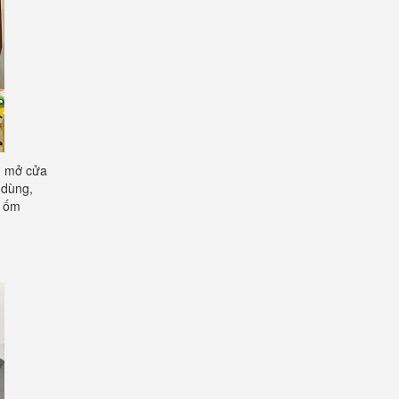
hủ mở cửa
 dùng,
u ốm