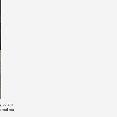
ày có âm
ăm mới mà