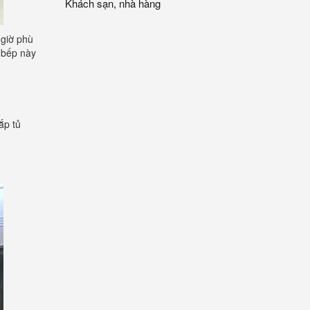
Khách sạn, nhà hàng
 giờ phù
ủ bếp này
ắp tủ
: