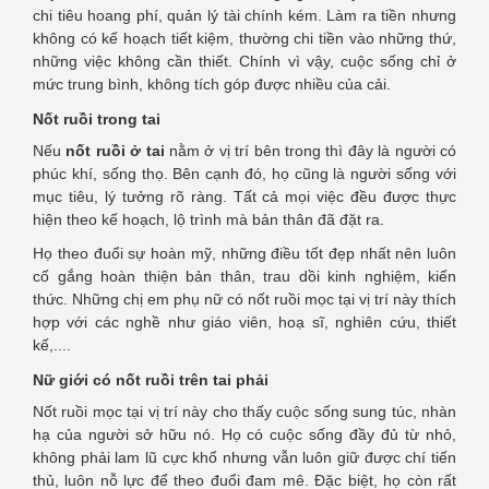
chi tiêu hoang phí, quản lý tài chính kém. Làm ra tiền nhưng
không có kế hoạch tiết kiệm, thường chi tiền vào những thứ,
những việc không cần thiết. Chính vì vậy, cuộc sống chỉ ở
mức trung bình, không tích góp được nhiều của cải.
Nốt ruồi trong tai
Nếu
nốt ruồi ở tai
nằm ở vị trí bên trong thì đây là người có
phúc khí, sống thọ. Bên cạnh đó, họ cũng là người sống với
mục tiêu, lý tưởng rõ ràng. Tất cả mọi việc đều được thực
hiện theo kế hoạch, lộ trình mà bản thân đã đặt ra.
Họ theo đuổi sự hoàn mỹ, những điều tốt đẹp nhất nên luôn
cố gắng hoàn thiện bản thân, trau dồi kinh nghiệm, kiến
thức. Những chị em phụ nữ có nốt ruồi mọc tại vị trí này thích
hợp với các nghề như giáo viên, hoạ sĩ, nghiên cứu, thiết
kế,....
Nữ giới có nốt ruồi trên tai phải
Nốt ruồi mọc tại vị trí này cho thấy cuộc sống sung túc, nhàn
hạ của người sở hữu nó. Họ có cuộc sống đầy đủ từ nhỏ,
không phải lam lũ cực khổ nhưng vẫn luôn giữ được chí tiến
thủ, luôn nỗ lực để theo đuổi đam mê. Đặc biệt, họ còn rất