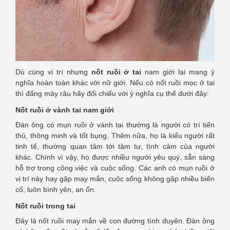
Dù cùng vị trí nhưng
nốt ruồi ở tai
nam giới lại mang ý
nghĩa hoàn toàn khác với nữ giới. Nếu có nốt ruồi mọc ở tai
thì đấng mày râu hãy đối chiếu với ý nghĩa cụ thể dưới đây:
Nốt ruồi ở vành tai nam giới
Đàn ông có mụn ruồi ở vành tai thường là người có trí tiến
thủ, thông minh và tốt bụng. Thêm nữa, họ là kiểu người rất
tinh tế, thường quan tâm tới tâm tư, tình cảm của người
khác. Chính vì vậy, họ được nhiều người yêu quý, sẵn sàng
hỗ trợ trong công việc và cuộc sống. Các anh có mụn ruồi ở
vị trí này hay gặp may mắn, cuộc sống không gặp nhiều biến
cố, luôn bình yên, an ổn.
Nốt ruồi trong tai
Đây là nốt ruồi may mắn về con đường tình duyên. Đàn ông