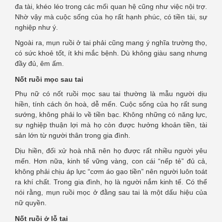
đa tài, khéo léo trong các mối quan hệ cũng như việc nội trợ.
Nhờ vậy mà cuộc sống của họ rất hạnh phúc, có tiền tài, sự
nghiệp như ý.
Ngoài ra, mụn ruồi ở tai phải cũng mang ý nghĩa trường thọ,
có sức khoẻ tốt, ít khi mắc bệnh. Dù không giàu sang nhưng
đầy đủ, êm ấm.
Nốt ruồi mọc sau tai
Phụ nữ có nốt ruồi mọc sau tai thường là mẫu người dịu
hiền, tính cách ôn hoà, dễ mến. Cuộc sống của họ rất sung
sướng, không phải lo về tiền bạc. Không những có năng lực,
sự nghiệp thuận lợi mà họ còn được hưởng khoản tiền, tài
sản lớn từ người thân trong gia đình.
Dịu hiền, đối xử hoà nhã nên họ được rất nhiều người yêu
mến. Hơn nữa, kinh tế vững vàng, con cái “nếp tẻ” đủ cả,
không phải chịu áp lực “cơm áo gạo tiền” nên người luôn toát
ra khí chất. Trong gia đình, họ là người nắm kinh tế. Có thể
nói rằng, mụn ruồi mọc ở đằng sau tai là một dấu hiệu của
nữ quyền.
Nốt ruồi ở lỗ tai