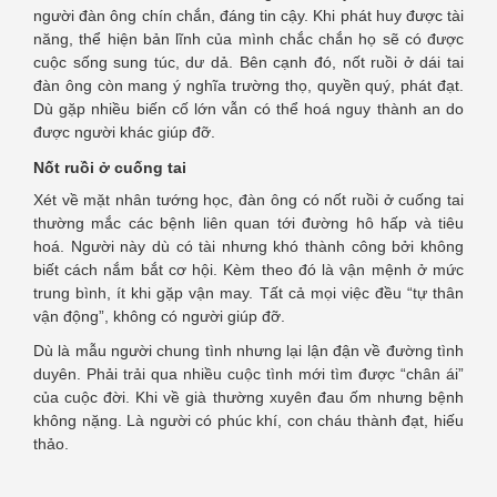
người đàn ông chín chắn, đáng tin cậy. Khi phát huy được tài
năng, thể hiện bản lĩnh của mình chắc chắn họ sẽ có được
cuộc sống sung túc, dư dả. Bên cạnh đó, nốt ruồi ở dái tai
đàn ông còn mang ý nghĩa trường thọ, quyền quý, phát đạt.
Dù gặp nhiều biến cố lớn vẫn có thể hoá nguy thành an do
được người khác giúp đỡ.
Nốt ruồi ở cuống tai
Xét về mặt nhân tướng học, đàn ông có nốt ruồi ở cuống tai
thường mắc các bệnh liên quan tới đường hô hấp và tiêu
hoá. Người này dù có tài nhưng khó thành công bởi không
biết cách nắm bắt cơ hội. Kèm theo đó là vận mệnh ở mức
trung bình, ít khi gặp vận may. Tất cả mọi việc đều “tự thân
vận động”, không có người giúp đỡ.
Dù là mẫu người chung tình nhưng lại lận đận về đường tình
duyên. Phải trải qua nhiều cuộc tình mới tìm được “chân ái”
của cuộc đời. Khi về già thường xuyên đau ốm nhưng bệnh
không nặng. Là người có phúc khí, con cháu thành đạt, hiếu
thảo.