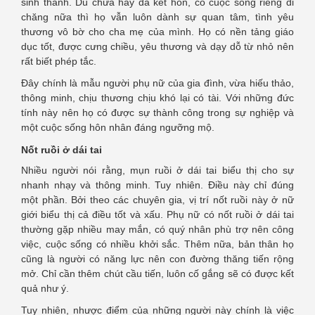
sinh thành. Dù chưa hay đã kết hôn, có cuộc sống riêng đi
chăng nữa thì họ vẫn luôn dành sự quan tâm, tình yêu
thương vô bờ cho cha mẹ của mình. Họ có nền tảng giáo
dục tốt, được cưng chiều, yêu thương và dạy dỗ từ nhỏ nên
rất biết phép tắc.
Đây chính là mẫu người phụ nữ của gia đình, vừa hiếu thảo,
thông minh, chịu thương chịu khó lại có tài. Với những đức
tính này nên họ có được sự thành công trong sự nghiệp và
một cuộc sống hôn nhân đáng ngưỡng mộ.
Nốt ruồi ở dái tai
Nhiều người nói rằng, mụn ruồi ở dái tai biểu thị cho sự
nhanh nhạy và thông minh. Tuy nhiên. Điều này chỉ đúng
một phần. Bởi theo các chuyên gia, vị trí nốt ruồi này ở nữ
giới biểu thị cả điều tốt và xấu. Phụ nữ có nốt ruồi ở dái tai
thường gặp nhiều may mắn, có quý nhân phù trợ nên công
việc, cuộc sống có nhiều khởi sắc. Thêm nữa, bản thân họ
cũng là người có năng lực nên con đường thăng tiến rộng
mở. Chỉ cần thêm chút cầu tiến, luôn cố gắng sẽ có được kết
quả như ý.
Tuy nhiên, nhược điểm của những người này chính là việc