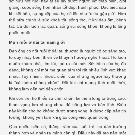
sở hữu nốt ruồi này ắt sẽ lấy được người vợ thảo hiền, giỏi
giang, cuộc sống hôn nhân tốt đẹp, hạnh phúc. Đặc biệt, sau
khi kết hôn, sự nghiệp của họ sẽ lên như “diều gặp gió”. Hơn
thế nữa chính là sức khoẻ tốt, sống thọ, ít khi đau ốm, bệnh
tật. Cả đời luôn lạc quan, sống vui sống khoẻ, không lo lắng
phiền muộn.
Mụn ruồi ở dái tai nam giới
Đàn ông có nốt ruồi ở dái tai thường là người có óc sáng tạo,
tư duy nhạy bén, thiên về khuynh hướng nghệ thuật. Họ luôn
muốn khám phá, tìm tòi, tạo ra cái mới. Sở thích của họ đa
dạng, không chỉ một mà quan tâm tới rất nhiều lĩnh vực khác
nhau. Tuy nhiên, nhược điểm của những người này thường
là “cả thèm chóng chán”. Đôi khi chỉ mang tính nhất thời,
không làm đến nơi đến chốn.
Khi còn trẻ, họ thiếu sự chín chắn, lại thêm lòng tự trọng cao,
tham vọng lớn nhưng chưa đủ năng lực và bản lĩnh. Điều
này khiến cho họ không được trọng vọng, ít được cấp trên tin
tưởng, không yên tâm khi giao công việc quan trọng.
Qua nhiều biến cố, thăng trầm của tuổi trẻ, họ dần trưởng
thành hơn và nhận ra mình cần gì, Điều này đã tạo nên một