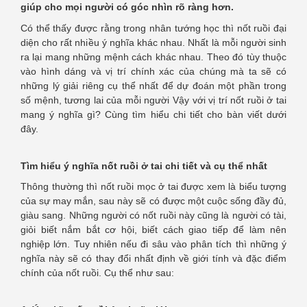
giúp cho mọi người có góc nhìn rõ ràng hơn.
Có thể thấy được rằng trong nhân tướng học thì nốt ruồi đại
diện cho rất nhiều ý nghĩa khác nhau. Nhất là mỗi người sinh
ra lại mang những mệnh cách khác nhau. Theo đó tùy thuộc
vào hình dáng và vị trí chính xác của chúng mà ta sẽ có
những lý giải riêng cụ thể nhất để dự đoán một phần trong
số mệnh, tương lai của mỗi người Vậy với vị trí nốt ruồi ở tai
mang ý nghĩa gì? Cùng tìm hiểu chi tiết cho bàn viết dưới
đây.
Tìm hiểu ý nghĩa nốt ruồi ở tai chi tiết và cụ thể nhất
Thông thường thì nốt ruồi mọc ở tai được xem là biểu tượng
của sự may mắn, sau này sẽ có được một cuộc sống đầy đủ,
giàu sang. Những người có nốt ruồi này cũng là người có tài,
giỏi biết nắm bắt cơ hội, biết cách giao tiếp để làm nên
nghiệp lớn. Tuy nhiên nếu đi sâu vào phân tích thì những ý
nghĩa này sẽ có thay đổi nhất định về giới tính và đặc điểm
chính của nốt ruồi. Cụ thể như sau: