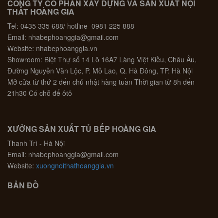
CÔNG TY CỔ PHẦN XÂY DỰNG VÀ SẢN XUẤT NỘI
THẤT HOÀNG GIA
Tel: 0435 335 688/ hotline 0981 225 888
Email: nhabephoanggia@gmail.com
Website: nhabephoanggia.vn
Showroom: Biệt Thự số 14 Lô 16A7 Làng Việt Kiều, Châu Âu,
Đường Nguyễn Văn Lộc, P. Mỗ Lao, Q. Hà Đông, TP. Hà Nội
Mở cửa từ thứ 2 đến chủ nhật hàng tuần Thời gian từ 8h đến
21h30 Có chỗ để ôtô
XƯỞNG SẢN XUẤT TỦ BẾP HOÀNG GIA
Thanh Trì - Hà Nội
Email: nhabephoanggia@gmail.com
Website:
xuongnoithathoanggia.vn
BẢN ĐỒ