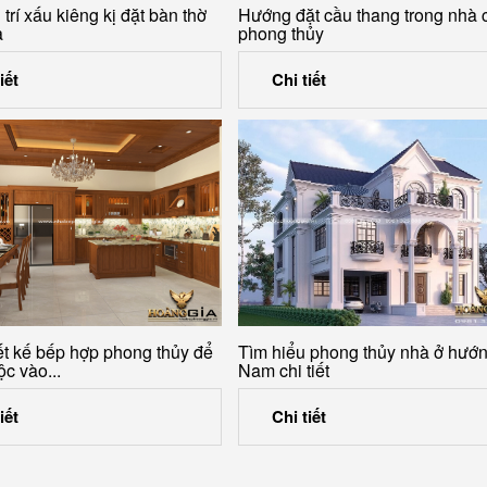
trí xấu kiêng kị đặt bàn thờ
Hướng đặt cầu thang trong nhà
à
phong thủy
iết
Chi tiết
ết kế bếp hợp phong thủy để
Tìm hiểu phong thủy nhà ở hướ
ộc vào...
Nam chi tiết
iết
Chi tiết