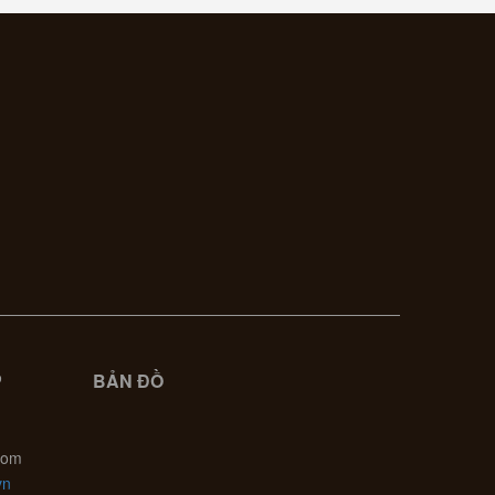
P
BẢN ĐỒ
com
vn