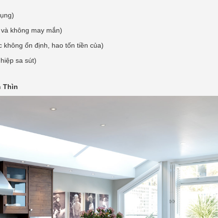
tụng)
i và không may mắn)
 không ổn định, hao tốn tiền của)
hiệp sa sút)
h Thìn