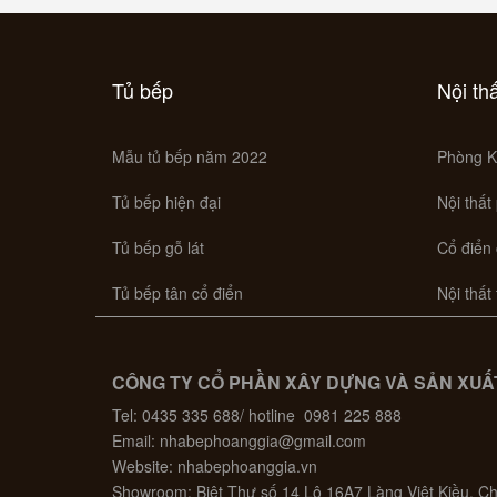
Tủ bếp
Nội th
Mẫu tủ bếp năm 2022
Phòng K
Tủ bếp hiện đại
Nội thất
Tủ bếp gỗ lát
Cổ điển
Tủ bếp tân cổ điển
Nội thất
CÔNG TY CỔ PHẦN XÂY DỰNG VÀ SẢN XUẤT
Tel: 0435 335 688/ hotline 0981 225 888
Email: nhabephoanggia@gmail.com
Website: nhabephoanggia.vn
Showroom: Biệt Thự số 14 Lô 16A7 Làng Việt Kiều, 