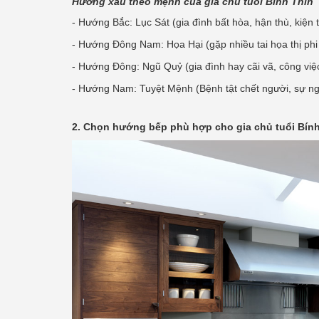
Hướng xấu theo mệnh của gia chủ tuổi Bính Thìn
- Hướng Bắc: Lục Sát (gia đình bất hòa, hận thù, kiện 
- Hướng Đông Nam: Họa Hại (gặp nhiều tai họa thị ph
- Hướng Đông: Ngũ Quỷ (gia đình hay cãi vã, công việc
- Hướng Nam: Tuyệt Mệnh (Bệnh tật chết người, sự ng
2. Chọn hướng bếp phù hợp cho gia chủ tuổi Bín