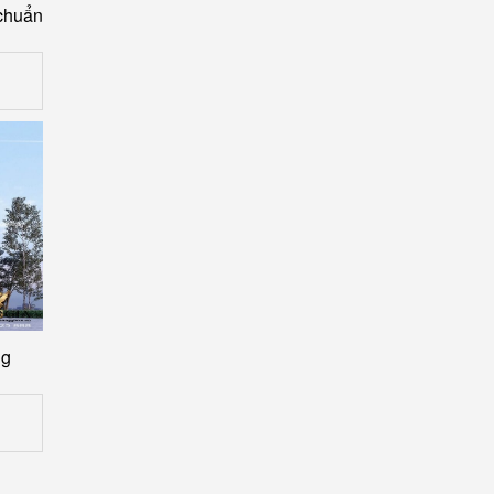
 chuẩn
ng