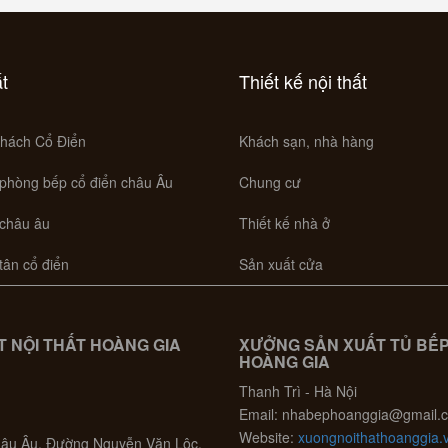
ất
Thiết kế nội thất
hách Cổ Điển
Khách sạn, nhà hàng
 phòng bếp cổ điển châu Âu
Chung cư
 châu âu
Thiết kế nhà ở
 tân cổ điển
Sản xuất cửa
 NỘI THẤT HOÀNG GIA
XƯỞNG SẢN XUẤT TỦ BẾ
HOÀNG GIA
Thanh Trì - Hà Nội
Email: nhabephoanggia@gmail.
Website:
xuongnoithathoanggia.
Châu Âu, Đường Nguyễn Văn Lộc,