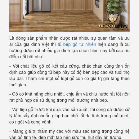
Là dòng sản phẩm nhận được rất nhiều sự quan tâm và ưu
ái của gia đình Việt thì
tủ bếp gỗ tự nhiên
hiện đang là xu
hướng được rất nhiều gia đình lựa chọn hiện nay bởi các ưu
điểm nổi bật như:
- Với chất liệu gỗ có kết cấu cứng, chắc chắn cùng tính ổn
định cao giúp dòng tủ bếp này có độ bền đẹp cao và tuổi thọ
lâu dài. Thậm chí một số loại gỗ còn có giá trị gia tăng theo
thời gian.
- Gỗ có khả năng chịu nhiệt, chịu ẩm và chịu nước rất tốt nên
rất phù hợp để sử dụng trong môi trường nhà bếp.
- Vật liệu gỗ trước khi đưa vào sản xuất, thi công đã được xử
lý tẩm sấy đạt chuẩn giúp bạn chế tối đa tình trạng mối mọt,
co ngót và cong vênh.
- Mang giá trị thẩm mỹ cao với màu sắc sang trọng cùng hệ
vân gỗ tinh tế, đẹp mắt tạo nên sức thu hút đầy ấn tượng.