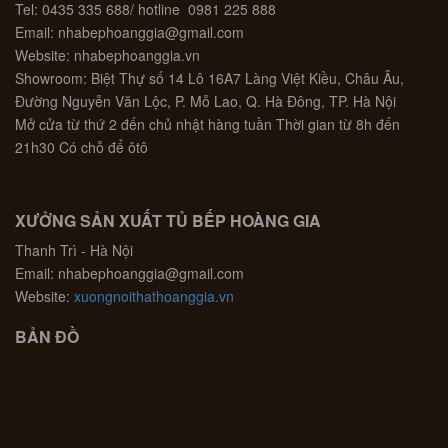
Tel: 0435 335 688/ hotline 0981 225 888
Email: nhabephoanggia@gmail.com
Website: nhabephoanggia.vn
Showroom: Biệt Thự số 14 Lô 16A7 Làng Việt Kiều, Châu Âu,
Đường Nguyễn Văn Lộc, P. Mỗ Lao, Q. Hà Đông, TP. Hà Nội
Mở cửa từ thứ 2 đến chủ nhật hàng tuần Thời gian từ 8h đến
21h30 Có chỗ để ôtô
XƯỞNG SẢN XUẤT TỦ BẾP HOÀNG GIA
Thanh Trì - Hà Nội
Email: nhabephoanggia@gmail.com
Website:
xuongnoithathoanggia.vn
BẢN ĐỒ