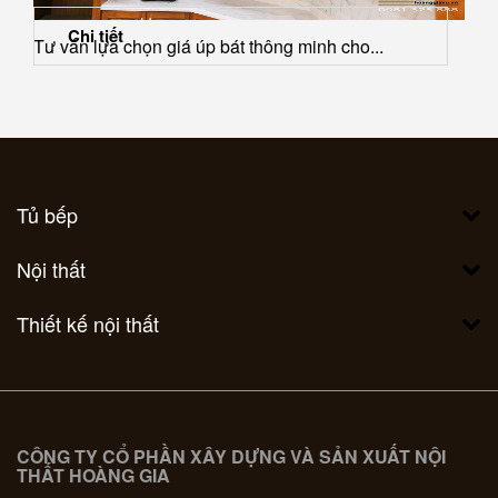
Chi tiết
Tư vấn lựa chọn giá úp bát thông minh cho...
Tủ bếp
Nội thất
Thiết kế nội thất
CÔNG TY CỔ PHẦN XÂY DỰNG VÀ SẢN XUẤT NỘI
THẤT HOÀNG GIA